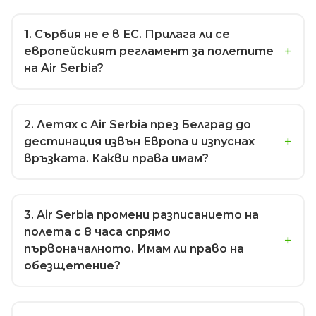
1
. Сърбия не е в ЕС. Прилага ли се
европейският регламент за полетите
на Air Serbia?
2
. Летях с Air Serbia през Белград до
дестинация извън Европа и изпуснах
връзката. Какви права имам?
3
. Air Serbia промени разписанието на
полета с 8 часа спрямо
първоначалното. Имам ли право на
обезщетение?