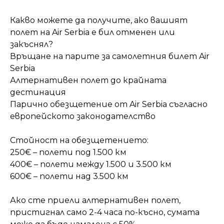
Какво можете да получите, ако вашият
полет на Air Serbia е бил отменен или
закъснял?
Връщане на парите за самолетния билет Air
Serbia
Алтернативен полет до крайната
дестинация
Парично обезщетение от Air Serbia съгласно
европейското законодателство
Стойност на обезщетението:
250€ – полети под 1.500 км
400€ – полети между 1.500 и 3.500 км
600€ – полети над 3.500 км
Ако сте приели алтернативен полет,
пристигнал само 2-4 часа по-късно, сумата