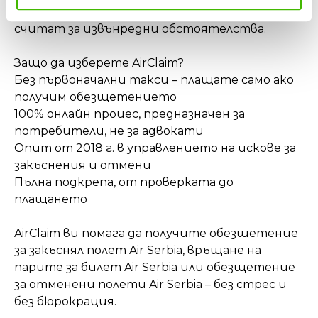
⚠️ Обичайните технически проблеми НЕ се
считат за извънредни обстоятелства.
Защо да изберете AirClaim?
Без първоначални такси – плащате само ако
получим обезщетението
100% онлайн процес, предназначен за
потребители, не за адвокати
Опит от 2018 г. в управлението на искове за
закъснения и отмени
Пълна подкрепа, от проверката до
плащането
AirClaim ви помага да получите обезщетение
за закъснял полет Air Serbia, връщане на
парите за билет Air Serbia или обезщетение
за отменени полети Air Serbia – без стрес и
без бюрокрация.