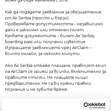
може да бъде намалена с 50%.
Как да подадете заявление за обезщетение
от Air Serbia (просто и бързо)
Проверявате допустимостта – независимо
дали е закъснял или отменен полет
Качвате документите – билет Air Serbia,
boarding pass или получени известия
Изпращате заявлението чрез AirClaim –
всичко онлайн, за няколко минути
Ако Air Serbia откаже плащане, правният екип
на AirClaim се грижи за всичко, включително за
правните стъпки. Не плащате нищо
предварително. Не са ви нужни правни
познания и не губите време.
Отказ за качване или свръхрезервиран полет
на Air Serbia?