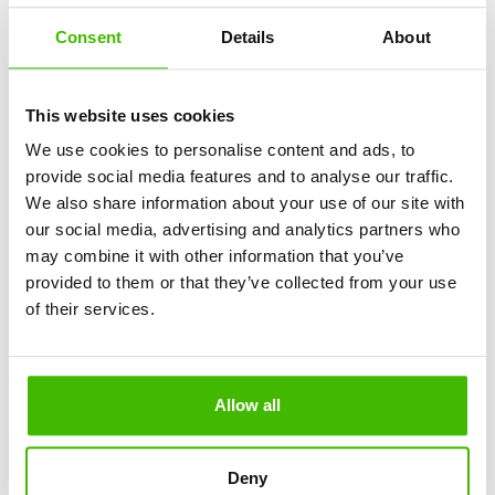
Пълно възстановяване на стойността на
билета
Consent
Details
About
Алтернативен полет
Обезщетение от Air Serbia до 600€
This website uses cookies
Изпуснали ли сте връзка поради закъснение
We use cookies to personalise content and ads, to
на Air Serbia?
provide social media features and to analyse our traffic.
Обезщетение за цялото пътуване
We also share information about your use of our site with
Пренасочване към крайната дестинация
our social media, advertising and analytics partners who
Възстановяване на допълнителни разходи
may combine it with other information that you’ve
(нощувка, храна, транспорт)
provided to them or that they’ve collected from your use
of their services.
Кога не се дава обезщетение от Air Serbia?
Екстремни метеорологични условия
Рискове за сигурността
Allow all
Ограничения, наложени от контрола на
въздушното движение
Политическа нестабилност
Deny