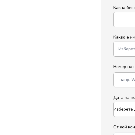
Каква беш
Какво е и
Номер на 
Дата на п
От кой ко