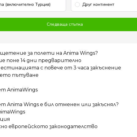
па (включително Турция)
Друг континент
Следваща стъпка
щетение за полети на Anima Wings?
е поне 14 дни предварително
дестинацията с повече от 3 часа закъснение
ашето пътуване
ет AnimaWings
т Anima Wings е бил отменен или закъснял?
nimaWings
ация
сно европейското законодателство