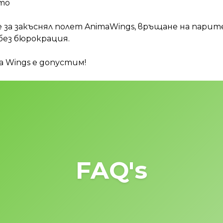
ето
е за закъснял полет AnimaWings, връщане на парит
без бюрокрация.
 Wings е допустим!
FAQ's