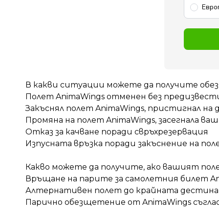
Евро
В какви ситуации можете да получите обез
Полет AnimaWings отменен без предизвести
Закъснял полет AnimaWings, пристигнал на 
Промяна на полет AnimaWings, засегнала в
Отказ за качване поради свръхрезервация
Изпусната връзка поради закъснение на пол
Какво можете да получите, ако вашият поле
Връщане на парите за самолетния билет A
Алтернативен полет до крайната дестин
Парично обезщетение от AnimaWings съгла