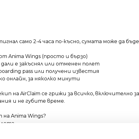
нал само 2-4 часа по-късно, сумата може да бъде 
от Anima Wings (просто и бързо)
дали е закъснял или отменен полет
oarding pass или получени известия
ко онлайн, за няколко минути
кип на AirClaim се грижи за всичко, включително
ания и не губите време.
 на Anima Wings?
илета