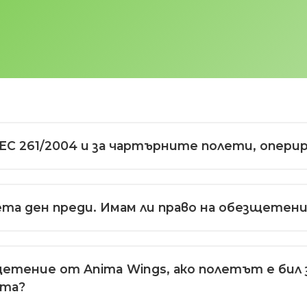
 EC 261/2004 и за чартърните полети, опер
ета ден преди. Имам ли право на обезщетен
щетение от Anima Wings, ако полетът е бил з
ята?