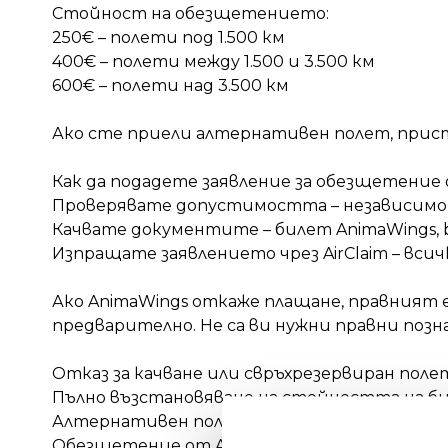
Стойност на обезщетението:
250€ – полети под 1.500 км
400€ – полети между 1.500 и 3.500 км
600€ – полети над 3.500 км
Ако сте приели алтернативен полет, пристиг
Как да подадете заявление за обезщетение 
Проверявате допустимостта – независимо 
Качвате документите – билет AnimaWings, b
Изпращате заявлението чрез AirClaim – всич
Ако AnimaWings откаже плащане, правният е
предварително. Не са ви нужни правни позн
Отказ за качване или свръхрезервиран полет
Пълно възстановяване на стойността на б
Алтернативен полет
Обезщетение от AnimaWings до 600€