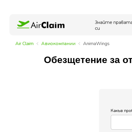
Знайте прават
си
Air Claim
Aвиокомпании
AnimaWings
Обезщетение за о
Какъв про