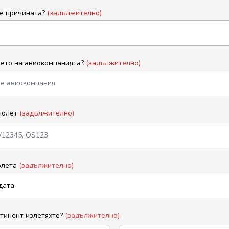
е причината?
(задължително)
мето на авиокомпанията?
(задължително)
полет
(задължително)
олета
(задължително)
нтинент излетяхте?
(задължително)