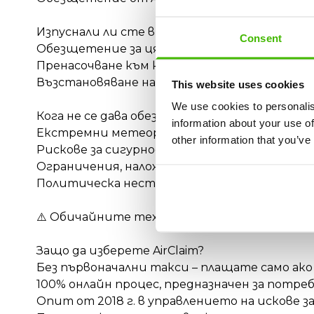
Изпуснали ли сте връзка поради закъснение 
Consent
Обезщетение за цялото пътуване
Пренасочване към крайната дестинация
Възстановяване на допълнителни разходи (
This website uses cookies
We use cookies to personalis
Кога не се дава обезщетение от Anima Wing
information about your use of
Екстремни метеорологични условия
other information that you’ve
Рискове за сигурността
Ограничения, наложени от контрола на въ
Политическа нестабилност
⚠️ Обичайните технически проблеми НЕ се
Защо да изберете AirClaim?
Без първоначални такси – плащате само а
100% онлайн процес, предназначен за потре
Опит от 2018 г. в управлението на искове з