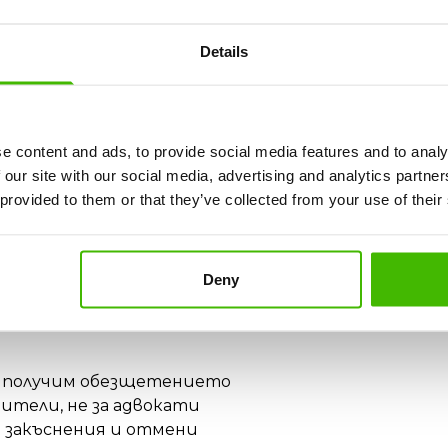
на Anima Wings?
Details
нощувка, храна, транспорт)
e content and ads, to provide social media features and to analy
s?
 our site with our social media, advertising and analytics partn
 provided to them or that they’ve collected from your use of their
здушното движение
Deny
 считат за извънредни обстоятелства.
ко получим обезщетението
бители, не за адвокати
а закъснения и отмени