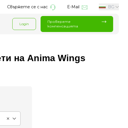
Свържете се с нас
E-Mail
BG
Проверете
Login
компенсацията
ти на Anima Wings