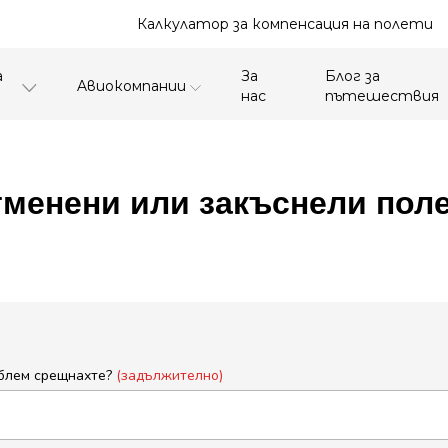
Калкулатор за компенсация на полети
а
За
Блог за
Aвиокомпании
нас
пътешествия
тменени или закъснели поле
блем срещнахте?
(задължително)