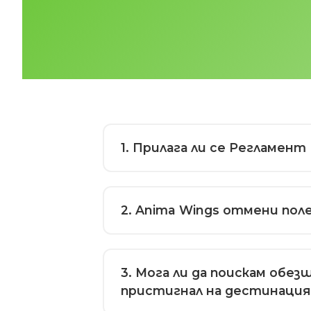
1
. Прилага ли се Регламент
2
. Anima Wings отмени пол
3
. Мога ли да поискам обез
пристигнал на дестинаци