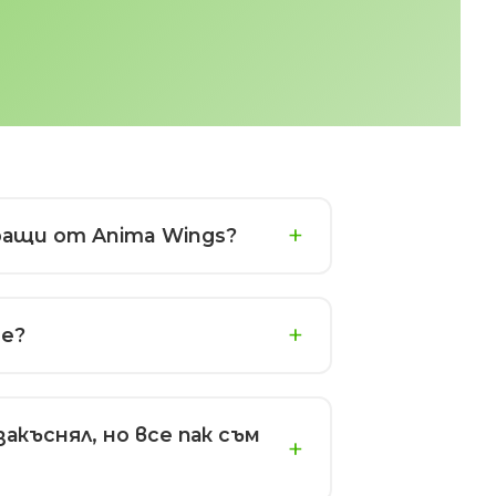
иращи от Anima Wings?
ие?
акъснял, но все пак съм