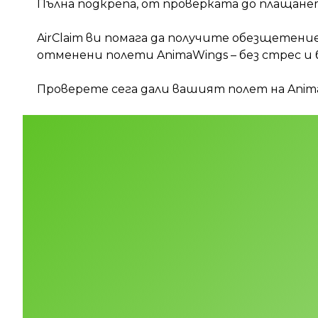
Пълна подкрепа, от проверката до плащан
AirClaim ви помага да получите обезщетени
отменени полети AnimaWings – без стрес и 
Проверете сега дали вашият полет на Anima