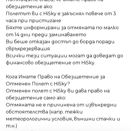
обезщетение ако:
Полетът ви с HiSky е закъснял повече от 3
часа при пристигане
Бяхте информирани за отмяната по-малко
от 14 дни преди заминаването
Ви беше отказан достъп до борда поради
свръхрезервация
Всички тези ситуации могат да доведат до
финансово обезщетение от HiSky.
Кога Имате Право на Обезщетение за
Отменен Полет с HiSky?
Отменен полет с HiSky ви дава право на
обезщетение само ако:
Отмяната не е причинена от извънредни
обстоятелства (напр. тежки
метеорологични условия, външни стачки и
т.н.)