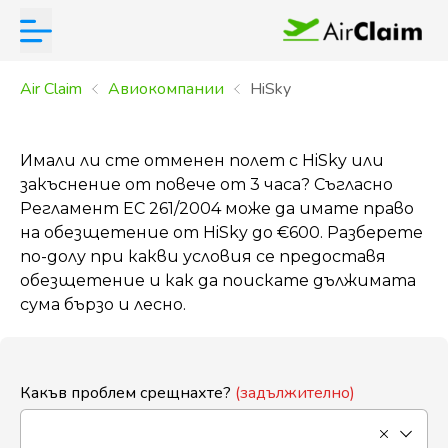
Air Claim
Aвиокомпании
HiSky
Имали ли сте отменен полет с HiSky или
закъснение от повече от 3 часа? Съгласно
Регламент ЕС 261/2004 може да имате право
на обезщетение от HiSky до €600. Разберете
по-долу при какви условия се предоставя
обезщетение и как да поискате дължимата
сума бързо и лесно.
Какъв проблем срещнахте?
(задължително)