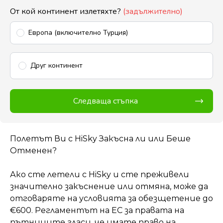
От кой континент излетяхте?
(задължително)
Европа (включително Турция)
Друг континент
Следваща стъпка
Полетът Ви с HiSky Закъсна ли или Беше
Отменен?
Ако сте летели с HiSky и сте преживели
значително закъснение или отмяна, може да
отговаряте на условията за обезщетение до
€600. Регламентът на ЕС за правата на
пътниците гласи, че имате право на