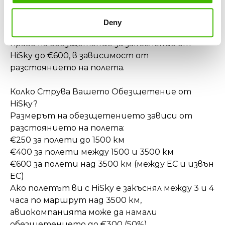
Имахте валиден билет и се регистрирахте
навреме
Deny
Ако отговаряте на тези критерии, имате
право на обезщетение за закъснение от
HiSky до €600, в зависимост от
разстоянието на полета.
Колко Струва Вашето Обезщетение от
HiSky?
Размерът на обезщетението зависи от
разстоянието на полета:
€250 за полети до 1500 км
€400 за полети между 1500 и 3500 км
€600 за полети над 3500 км (между ЕС и извън
ЕС)
Ако полетът ви с HiSky е закъснял между 3 и 4
часа по маршрут над 3500 км,
авиокомпанията може да намали
обезщетението до €300 (50%).