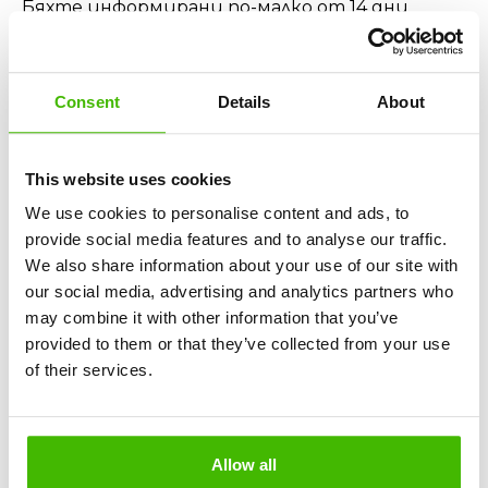
Бяхте информирани по-малко от 14 дни
преди заминаването
Не ви беше предложен подходящ
алтернативен полет
Consent
Details
About
Ако тези условия са изпълнени, може да
получите до €600 обезщетение от HiSky, в
зависимост от разстоянието на
This website uses cookies
пътуването.
We use cookies to personalise content and ads, to
provide social media features and to analyse our traffic.
Полетът с HiSky Закъсна? Проверете дали
We also share information about your use of our site with
Отговаряте на Условията
our social media, advertising and analytics partners who
За да получите обезщетение за закъснение
may combine it with other information that you’ve
от HiSky, трябва да се прилагат следните
provided to them or that they’ve collected from your use
условия:
of their services.
Пристигнахте на крайната си дестинация
поне 3 часа по-късно
Закъснението не беше причинено от
външни фактори, като метеорологични
Allow all
условия