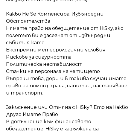
Какво Не Se Компенсира: Извънредни
Обстоятелства
Нямате право на обезщетение от HiSky, ако
полетът ви е засегнат от извънредни
събития като:
Екстремни метеорологични условия
Рискове за сигурността
Политическа нестабилност
Стачки на персонала на летището
Въпреки това, дори и в такива случаи имате
право на помощ: храна, напитки, настаняване
и транспорт.
Закъснение или Отмяна с HiSky? Ето на Какво
Друго Имате Право
В допълнение към финансовото
обезщетение, HiSky е задължена да