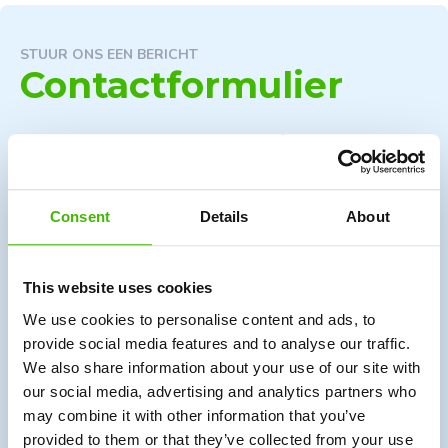
STUUR ONS EEN BERICHT
Contactformulier
U kunt ook het onderstaande contactformulier gebruiken
om ons een bericht te sturen. Een van onze medewerkers
neemt contact met u op.
Consent
Details
About
*
Naam en achternaam
This website uses cookies
We use cookies to personalise content and ads, to
*
provide social media features and to analyse our traffic.
Telefoonnummer
We also share information about your use of our site with
our social media, advertising and analytics partners who
may combine it with other information that you’ve
provided to them or that they’ve collected from your use
*
E-mailadres