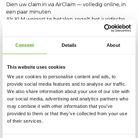
Dien uw claim in via AirClaim — volledig online, in
een paar minuten
Als KLM weigert te betalen, regelt het juridische
team van AirClaim alles, inclusief juridische
stappen. U betaalt niets vooraf. Geen juridische
kennis vereist, geen tijdverspilling.
Consent
Details
About
Geweigerde instap of overboeking bij KLM?
Als u op de grond werd achtergelaten wegens
This website uses cookies
KLM-overboeking, heeft u wettelijk recht op:
We use cookies to personalise content and ads, to
Volledige terugbetaling van uw ticket
provide social media features and to analyse our traffic.
Een alternatieve vlucht
We also share information about your use of our site with
KLM-compensatie tot 600 €
our social media, advertising and analytics partners who
may combine it with other information that you’ve
Heeft u een aansluiting gemist door een KLM-
provided to them or that they’ve collected from your use
vertraging?
of their services.
Als een KLM-vluchtvertraging ervoor heeft
gezorgd dat u uw aansluitende vlucht heeft
gemist, kunt u claimen: