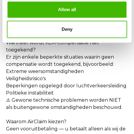
Compensatie voor de gehele reis
Allow all
Omleiding naar uw eindbestemming
Vergoeding van extra kosten (verblijf, maaltijden,
vervoer)
Deny
Wanneer wordt KLM-compensatie niet
toegekend?
Er zijn enkele beperkte situaties waarin geen
compensatie wordt toegekend, bijvoorbeeld:
Extreme weersomstandigheden
Veiligheidsrisico's
Beperkingen opgelegd door luchtverkeersleiding
Politieke instabiliteit
⚠️ Gewone technische problemen worden NIET
als buitengewone omstandigheden beschouwd.
Waarom AirClaim kiezen?
Geen vooruitbetaling — u betaalt alleen als wij de