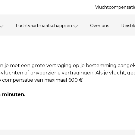
Vluchtcompensatie
Luchtvaartmaatschappijen
Over ons
Reisbl
en je met een grote vertraging op je bestemming aange
uchten of onvoorziene vertragingen. Als je vlucht, ge
p compensatie van maximaal 600 €.
3 minuten.