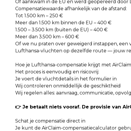
Of aankwam in de EU en werd geopereerd door 
Compensatiewaarde afhankelijk van de afstand:
Tot 1.500 km – 250 €
Meer dan 1.500 km binnen de EU – 400 €
1.500 – 3.500 km (buiten de EU) – 400 €
Meer dan 3.500 km – 600 €
Of we nu praten over geweigerd instappen, een
Lufthansa-vluchten op dezelfde route — jouw rec
Hoe je Lufthansa-compensatie krijgt met AirClai
Het proces is eenvoudig en risicovrij:
Je voert de vluchtdetails in het formulier in
Wij controleren onmiddellijk de geschiktheid
Wij regelen alles: aanvraag, communicatie, opvol
👉 Je betaalt niets vooraf. De provisie van Ai
Schat je compensatie direct in
Je kunt de AirClaim-compensatiecalculator gebr