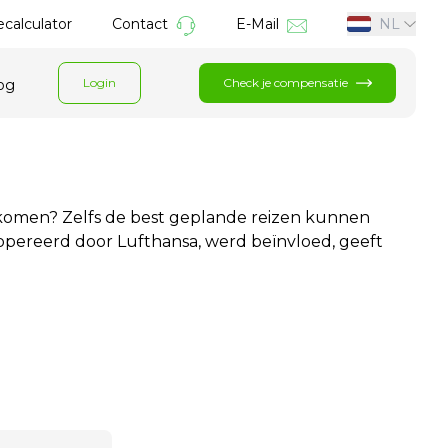
calculator
Contact
E-Mail
NL
Login
Check je compensatie
og
komen? Zelfs de best geplande reizen kunnen
opereerd door Lufthansa, werd beïnvloed, geeft