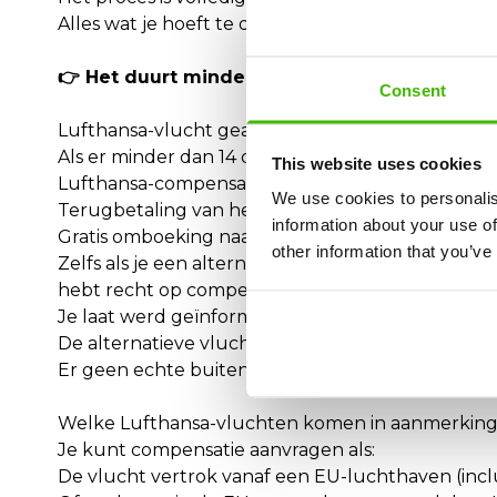
Alles wat je hoeft te doen is de vluchtgegevens in
👉 Het duurt minder lang dan inchecken.
Consent
Lufthansa-vlucht geannuleerd? Dit zijn jouw re
Als er minder dan 14 dagen voor vertrek een Luft
This website uses cookies
Lufthansa-compensatie van maximaal 600 €
We use cookies to personalis
Terugbetaling van het ticket of
information about your use of
Gratis omboeking naar een andere vlucht
other information that you’ve
Zelfs als je een alternatieve vlucht werd aange
hebt recht op compensatie als:
Je laat werd geïnformeerd over de annulering
De alternatieve vlucht veel later aankwam
Er geen echte buitengewone omstandigheden wa
Welke Lufthansa-vluchten komen in aanmerking
Je kunt compensatie aanvragen als:
De vlucht vertrok vanaf een EU-luchthaven (incl