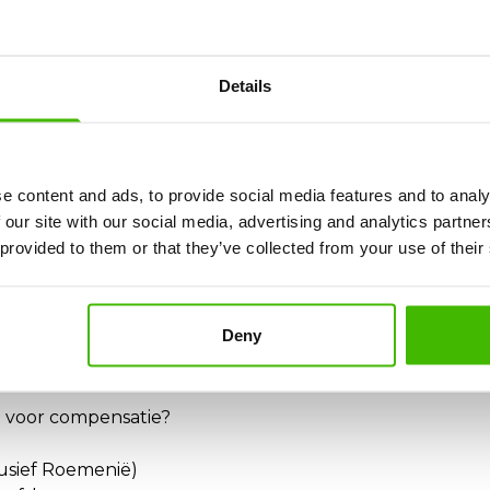
 het AirClaim-formulier in te voeren, en wij controleren
Details
chten
hansa-vluchtannulering plaatsvond, heb je recht op:
e content and ads, to provide social media features and to analy
 our site with our social media, advertising and analytics partn
 provided to them or that they’ve collected from your use of their
boden, kun je compensatie ontvangen als je met aanzien
Deny
ren (extreem weer, ATC, enz.)
 voor compensatie?
usief Roemenië)