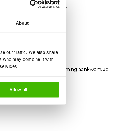
 onmiddellijk de geschiktheid.
About
se our traffic. We also share
ers who may combine it with
 services.
lijke vertraging op de bestemming aankwam. Je
Allow all