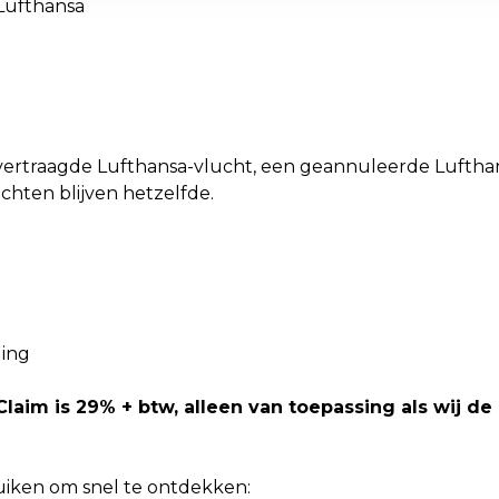
Lufthansa
 vertraagde Lufthansa-vlucht, een geannuleerde Lufth
hten blijven hetzelfde.
m
ging
rClaim is 29% + btw, alleen van toepassing als wij d
uiken om snel te ontdekken: