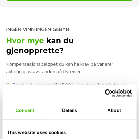
INGEN VINN INGEN GEBYR
Hvor mye
kan du
gjenopprette?
Kompensasjonsbeløpet du kan ha krav på varierer
avhengig av avstanden på flyreisen:
For alle flyvninger på 1500 kilometer eller mindre kan
du kreve opptil €250.
For alle flyvninger innenfor fellesskapet på mer enn
1500 kilometer og for alle andre flyvninger mellom
Consent
Details
About
1500 og 3500 kilometer, kan du kreve opptil €400.
For flyreiser over 3500 kilometer kan du kreve opptil
€600
This website uses cookies