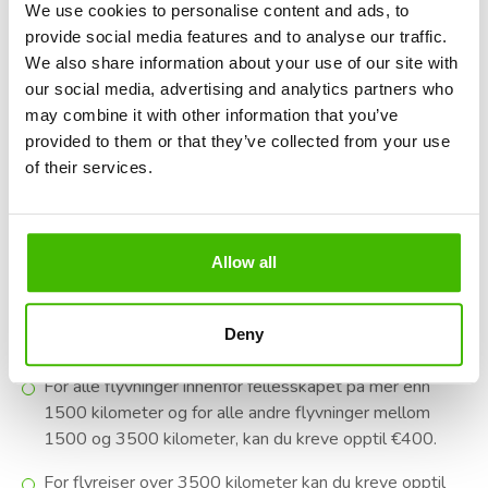
Vær oppmerksom på at disse beløpene er maksimum som
We use cookies to personalise content and ads, to
fastsatt av EC 261/2004-forordningen, og faktisk
provide social media features and to analyse our traffic.
kompensasjon kan variere basert på omstendigheter som
We also share information about your use of our site with
flyavstand og den nøyaktige varigheten av forsinkelsen.
our social media, advertising and analytics partners who
may combine it with other information that you’ve
provided to them or that they’ve collected from your use
of their services.
Hvor mye kan du gjenopprette?
Kompensasjonsbeløpet du kan ha krav på varierer
Allow all
avhengig av avstanden på flyreisen:
For alle flyvninger på 1500 kilometer eller mindre kan
Deny
du kreve opptil €250.
For alle flyvninger innenfor fellesskapet på mer enn
1500 kilometer og for alle andre flyvninger mellom
1500 og 3500 kilometer, kan du kreve opptil €400.
For flyreiser over 3500 kilometer kan du kreve opptil