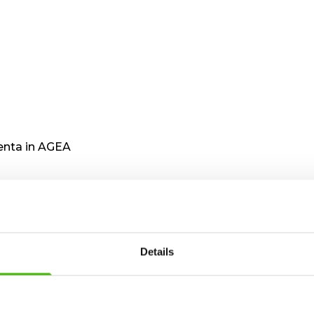
denta in AGEA
denta in AGOA
5
Details
5
AGEA