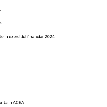
4
4
e in exercitiul financiar 2024
denta in AGEA