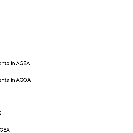
denta in AGEA
denta in AGOA
6
6
AGEA