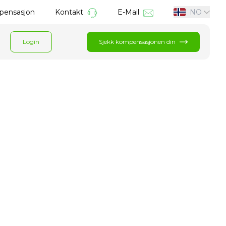
mpensasjon
Kontakt
E-Mail
NO
Login
Sjekk kompensasjonen din