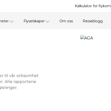
Kalkulator for flyko
heter
Flyselskaper
Om oss
Reiseblogg
r til vår virksomhet
r. Alle rapportene
øsninger.