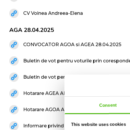
CV Voinea Andreea-Elena
AGA 28.04.2025
CONVOCATOR AGOA si AGEA 28.04.2025
Buletin de vot pentru voturile prin corespon
Buletin de vot pentru voturile prin corespon
Hotarare AGEA AIR CLAIM S.A. din 28.04.202
Consent
Hotarare AGOA AIR CLAIM S.A. din 28.04.202
This website uses cookies
Informare privind drepturile de vot AGOA si 