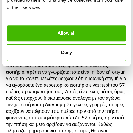
provided to them or that they’ve collected from your use
σχεδιασμό και κατανόηση της δυναμικής των τιμών. Η
πρώτη σας επιλογή είναι να επικοινωνήσετε με ένα
of their services.
ταξιδιωτικό γραφείο. Με τα πλήρη πακέτα τους, όπως
αεροπορικά εισιτήρια, διαμονή σε ξενοδοχείο και
μεταφορά από το αεροδρόμιο, θα μπορούσατε να
επωφεληθείτε από το χαμηλότερο κόστος. Τα ταξιδιωτικά
Allow all
γραφεία επωφελούνται συχνά από το κόστος προώθησης
από τις αεροπορικές εταιρείες, το οποίο μπορεί να είναι
Deny
μια ελκυστική επιλογή για εσάς.
Ωστόσο, εάν προτιμάτε να αγοράσετε το δικό σας
εισιτήριο, πρέπει να γνωρίζετε πότε είναι η ιδανική στιγμή
για να το κάνετε. Μελέτες δείχνουν ότι η ιδανική στιγμή για
να αγοράσετε ένα αεροπορικό εισιτήριο είναι περίπου 57
ημέρες πριν την πτήση σας. Αυτός είναι ένας μέσος όρος
καθώς υπάρχουν διακυμάνσεις ανάλογα με τον αγώνα,
τον χειριστή και τη διαδρομή. Σε γενικές γραμμές, οι τιμές
αρχίζουν να πέφτουν 180 ημέρες πριν από την πτήση,
φτάνοντας στο χαμηλότερο επίπεδο 57 ημέρες πριν από
την πτήση και μετά αρχίζουν να αυξάνονται. Καθώς
πλησιάζει η ημερομηνία πτήσης, οι τιμές θα είναι