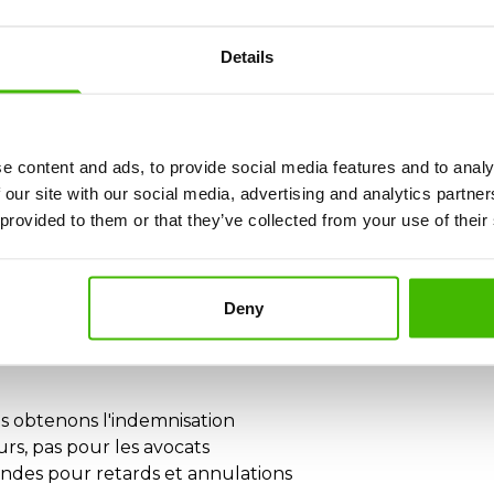
 d'un retard Anima Wings ?
Details
gement, repas, transport)
e content and ads, to provide social media features and to analy
s accordée ?
 our site with our social media, advertising and analytics partn
 provided to them or that they’ve collected from your use of their
rien
Deny
AS considérés comme des circonstances extraordinaires.
us obtenons l'indemnisation
rs, pas pour les avocats
ndes pour retards et annulations