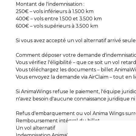
Montant de l'indemnisation :
250€ – vols inférieurs à 1.500 km
400€ – vols entre 1.500 et 3.500 km
600€ – vols supérieurs à 3.500 km
Si vous avez accepté un vol alternatif arrivé seu
Comment déposer votre demande d'indemnisation
Vous vérifiez l'éligibilité – que ce soit un vol ret
Vous téléchargez les documents – billet AnimaW
Vous envoyez la demande via AirClaim – tout en 
Si AnimaWings refuse le paiement, l'équipe juridi
n'avez besoin d'aucune connaissance juridique n
Refus d'embarquement ou vol Anima Wings surr
Remboursement intégral du billet
Un vol alternatif
Indemnisation AnimaWings jusqu'à 600€