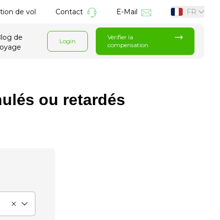
tion de vol
Contact
E-Mail
FR
log de
Vérifier la
Login
compensation
voyage
ulés ou retardés