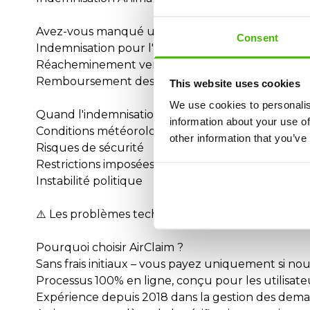
Avez-vous manqué une correspondance en raison
Consent
Indemnisation pour l'ensemble du voyage
Réacheminement vers la destination finale
Remboursement des frais supplémentaires (héber
This website uses cookies
We use cookies to personalis
Quand l'indemnisation Anima Wings n'est-elle pa
information about your use of
Conditions météorologiques extrêmes
other information that you’ve
Risques de sécurité
Restrictions imposées par le contrôle du trafic aé
Instabilité politique
⚠️ Les problèmes techniques habituels NE sont P
Pourquoi choisir AirClaim ?
Sans frais initiaux – vous payez uniquement si no
Processus 100% en ligne, conçu pour les utilisateu
Expérience depuis 2018 dans la gestion des dema