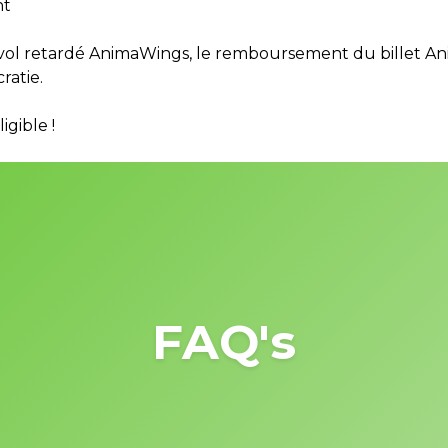
nt
r vol retardé AnimaWings, le remboursement du billet A
ratie.
igible !
FAQ's