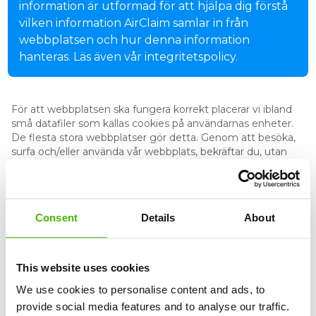
information är utformad för att hjälpa dig förstå
vilken information AirClaim samlar in från
webbplatsen och hur denna information
hanteras. Läs även vår integritetspolicy.
För att webbplatsen ska fungera korrekt placerar vi ibland
små datafiler som kallas cookies på användarnas enheter.
De flesta stora webbplatser gör detta. Genom att besöka,
surfa och/eller använda vår webbplats, bekräftar du, utan
begränsning eller kvalifikationer, att du har läst, förstått och
samtyckt till att vara bunden av villkoren i denna policy och
därför samtycker du till användningen av cookies i enlighet
med dessa villkor.
Consent
Details
About
Vad är cookies?
This website uses cookies
We use cookies to personalise content and ads, to
provide social media features and to analyse our traffic.
Vilka är de olika typerna av cookies?