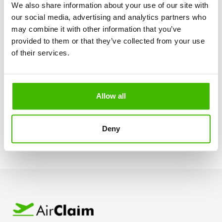
We also share information about your use of our site with
our social media, advertising and analytics partners who
Hur använder vi cookies?
may combine it with other information that you’ve
provided to them or that they’ve collected from your use
of their services.
Vilka cookies använder vi?
Hur kan cookies kontrolleras?
Allow all
Deny