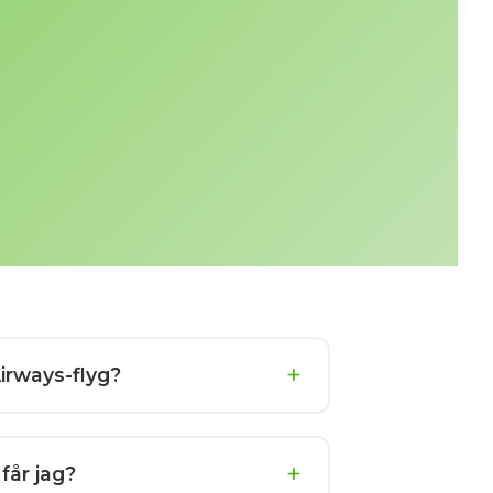
Airways-flyg?
får jag?