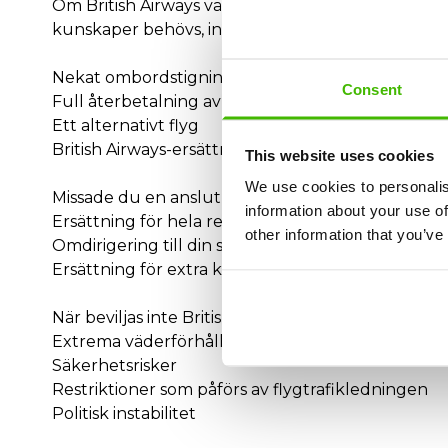
Om British Airways vägrar att betala hanterar AirCla
kunskaper behövs, ingen tid slösas bort.
Nekat ombordstigning eller överbookning hos Bri
Consent
Full återbetalning av din biljett
Ett alternativt flyg
British Airways-ersättning på upp till 600€
This website uses cookies
We use cookies to personalis
Missade du en anslutning på grund av en British 
information about your use of
Ersättning för hela resan
other information that you’ve
Omdirigering till din slutdestination
Ersättning för extra kostnader (boende, måltider,
När beviljas inte British Airways-ersättning?
Extrema väderförhållanden
Säkerhetsrisker
Restriktioner som påförs av flygtrafikledningen
Politisk instabilitet