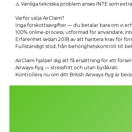
⚠️ Vanliga tekniska problem anses INTE som extr
Varför välja AirClaim?
Inga förskottsavgifter — du betalar bara om vi er
100% online-process, utformad för användare, in
Erfarenhet sedan 2018 av att hantera krav för för
Fullständigt stöd, från behörighetskontroll till be
AirClaim hjälper dig att få ersättning för ett försen
Airways-flyg — stressfritt och utan byråkrati.
Kontrollera nu om ditt British Airways-flyg är berät