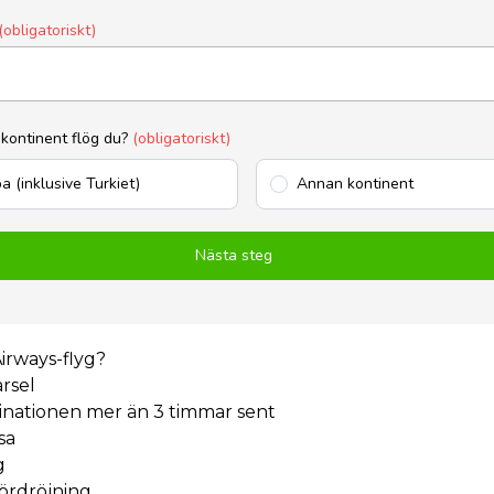
(obligatoriskt)
 kontinent flög du?
(obligatoriskt)
a (inklusive Turkiet)
Annan kontinent
Nästa steg
Airways-flyg?
arsel
stinationen mer än 3 timmar sent
sa
g
fördröjning