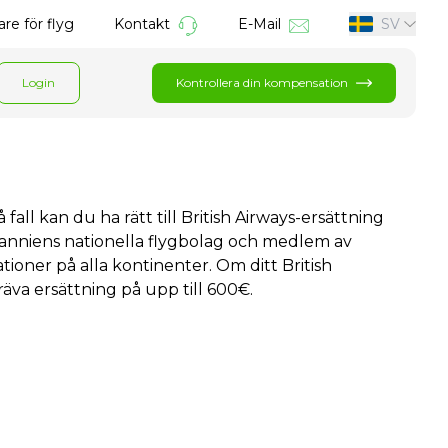
re för flyg
Kontakt
E-Mail
SV
Login
Kontrollera din kompensation
 fall kan du ha rätt till British Airways-ersättning
britanniens nationella flygbolag och medlem av
oner på alla kontinenter. Om ditt British
äva ersättning på upp till 600€.