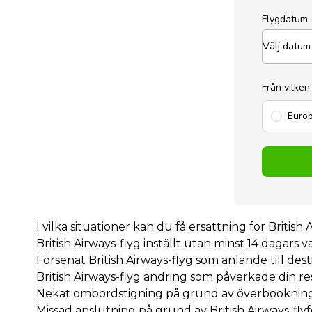
Flygdatum
Från vilken
Europ
I vilka situationer kan du få ersättning för British 
British Airways-flyg inställt utan minst 14 dagars v
Försenat British Airways-flyg som anlände till de
British Airways-flyg ändring som påverkade din re
Nekat ombordstigning på grund av överbooknin
Missad anslutning på grund av British Airways-fly