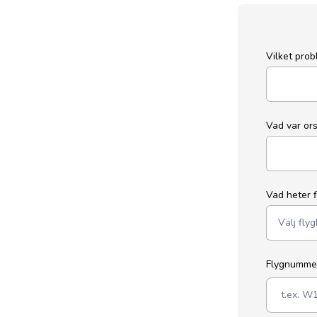
Vilket pro
Vad var or
Vad heter 
Flygnumm