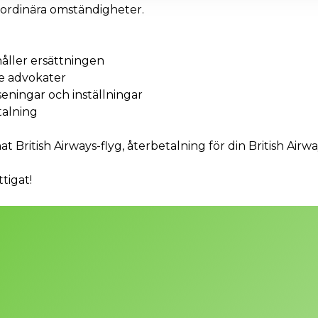
aordinära omständigheter.
håller ersättningen
te advokater
seningar och inställningar
talning
at British Airways-flyg, återbetalning för din British Airways
tigat!