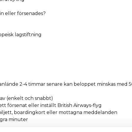
 in eller försenades?
peisk lagstiftning
a anlände 2-4 timmar senare kan beloppet minskas med 
rav (enkelt och snabbt)
 försenat eller inställt British Airways-flyg
biljett, boardingkort eller mottagna meddelanden
några minuter