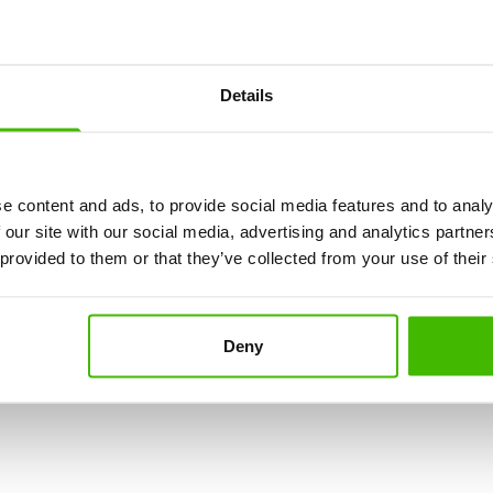
ims juridiska team allt, inklusive rättsliga åtgärder. Du b
tish Airways?
Details
e content and ads, to provide social media features and to analy
Airways-försening?
 our site with our social media, advertising and analytics partn
 provided to them or that they’ve collected from your use of their
 transport)
Deny