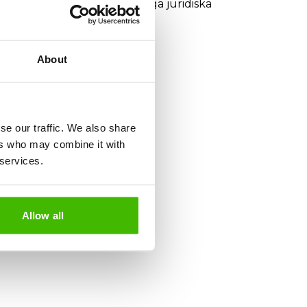
etalar ingenting i förväg. Inga juridiska
About
se our traffic. We also share
ers who may combine it with
 services.
Allow all