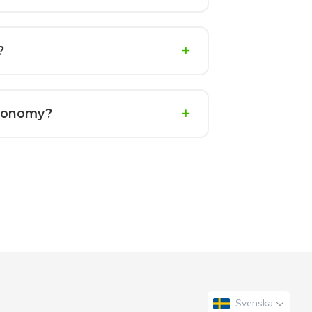
?
 Economy?
Svenska