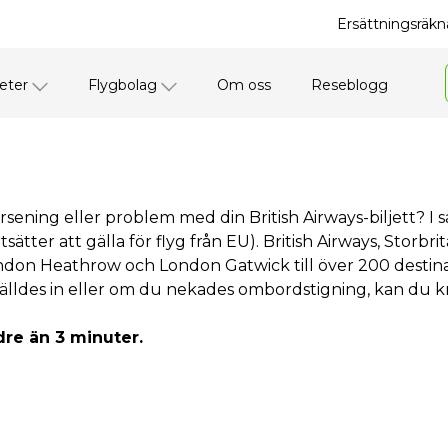
Ersättningsräkna
eter
Flygbolag
Om oss
Reseblogg
örsening eller problem med din British Airways-biljett? I så
tsätter att gälla för flyg från EU). British Airways, Stor
ndon Heathrow och London Gatwick till över 200 destinati
älldes in eller om du nekades ombordstigning, kan du kr
dre än 3 minuter.