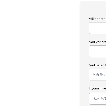
Vilket pro
Vad var or
Vad heter 
Flygnumm