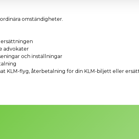
aordinära omständigheter.
r ersättningen
te advokater
seningar och inställningar
talning
nat KLM-flyg, återbetalning för din KLM-biljett eller ersä