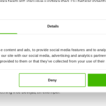
ka team allt, inklusive juridiska steg. Du betalar ingent
överokning har du laglig rätt till:
Details
e content and ads, to provide social media features and to analy
ning?
 our site with our social media, advertising and analytics partn
anslutningsflyg kan du kräva:
 provided to them or that they’ve collected from your use of their
ort)
Deny
tning inte beviljas, till exempel: