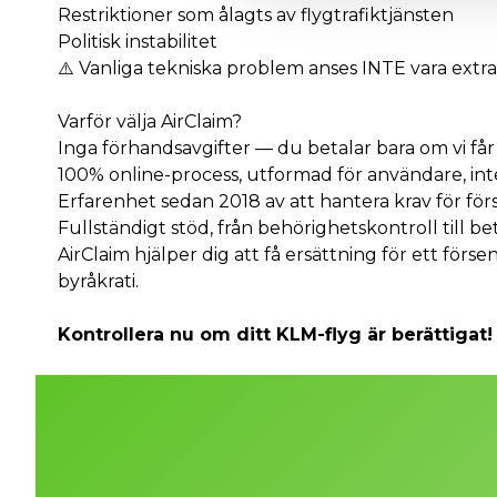
Restriktioner som ålagts av flygtrafiktjänsten
Politisk instabilitet
⚠️ Vanliga tekniska problem anses INTE vara extr
Varför välja AirClaim?
Inga förhandsavgifter — du betalar bara om vi få
100% online-process, utformad för användare, in
Erfarenhet sedan 2018 av att hantera krav för för
Fullständigt stöd, från behörighetskontroll till be
AirClaim hjälper dig att få ersättning för ett förse
byråkrati.
Kontrollera nu om ditt KLM-flyg är berättigat!