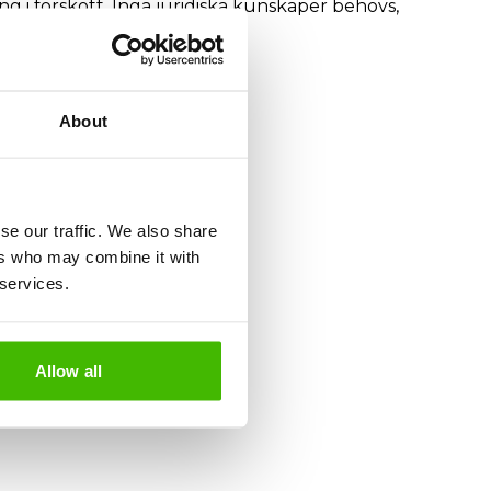
ing i förskott. Inga juridiska kunskaper behövs,
About
se our traffic. We also share
ers who may combine it with
 services.
Allow all