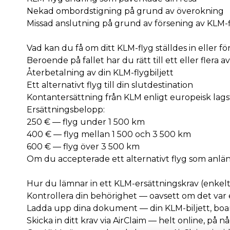
Nekad ombordstigning på grund av överokning
Missad anslutning på grund av försening av KLM-
Vad kan du få om ditt KLM-flyg ställdes in eller f
Beroende på fallet har du rätt till ett eller flera av
Återbetalning av din KLM-flygbiljett
Ett alternativt flyg till din slutdestination
Kontantersättning från KLM enligt europeisk lags
Ersättningsbelopp:
250 € — flyg under 1 500 km
400 € — flyg mellan 1 500 och 3 500 km
600 € — flyg över 3 500 km
Om du accepterade ett alternativt flyg som anl
Hur du lämnar in ett KLM-ersättningskrav (enkel
Kontrollera din behörighet — oavsett om det var et
Ladda upp dina dokument — din KLM-biljett, boa
Skicka in ditt krav via AirClaim — helt online, på 