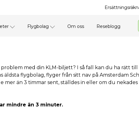
Ersättningsräkna
eter
Flygbolag
Om oss
Reseblogg
r problem med din KLM-biljett? I så fall kan du ha rätt t
s äldsta flygbolag, flyger från sitt nav på Amsterdam Sch
de mer än 3 timmar sent, ställdes in eller om du nekade
tar mindre än 3 minuter.