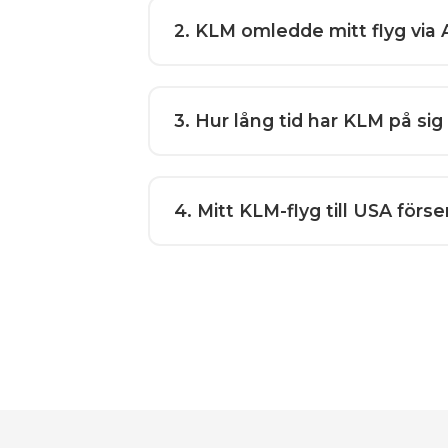
2
. KLM omledde mitt flyg via 
3
. Hur lång tid har KLM på sig
4
. Mitt KLM-flyg till USA fö