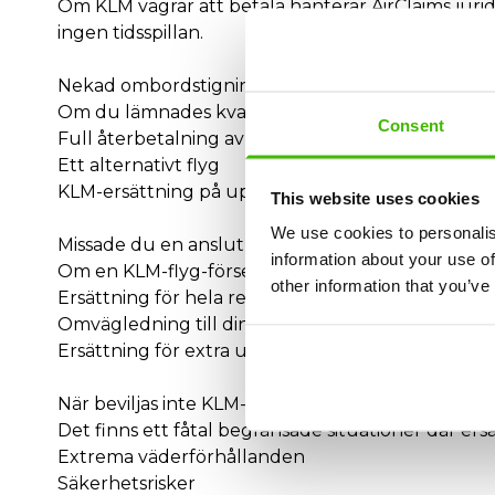
Om KLM vägrar att betala hanterar AirClaims juridis
ingen tidsspillan.
Nekad ombordstigning eller överokning på KLM?
Om du lämnades kvar på marken på grund av KLM:s 
Consent
Full återbetalning av din biljett
Ett alternativt flyg
KLM-ersättning på upp till 600 €
This website uses cookies
We use cookies to personalis
Missade du en anslutning på grund av KLM-förse
information about your use of
Om en KLM-flyg-försening fick dig att missa ditt 
other information that you’ve
Ersättning för hela resan
Omvägledning till din slutdestination
Ersättning för extra utgifter (logi, måltider, transp
När beviljas inte KLM-ersättning?
Det finns ett fåtal begränsade situationer där ersät
Extrema väderförhållanden
Säkerhetsrisker