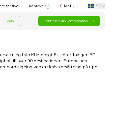
re för flyg
Kontakt
E-Mail
SV
Login
Kontrollera din kompensation
ill ersättning från KLM enligt EU-förordningen EC
iphol till över 90 destinationer i Europa och
s ombordstigning kan du kräva ersättning på upp