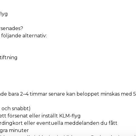
flyg
örsenades?
 följande alternativ:
tiftning
ände bara 2–4 timmar senare kan beloppet minskas med 
t och snabbt)
t försenat eller inställt KLM-flyg
rdingkort eller eventuella meddelanden du fått
några minuter