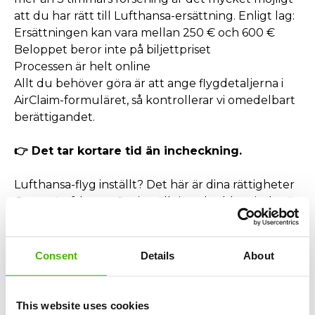
att du har rätt till Lufthansa-ersättning. Enligt lag:
Ersättningen kan vara mellan 250 € och 600 €
Beloppet beror inte på biljettpriset
Processen är helt online
Allt du behöver göra är att ange flygdetaljerna i
AirClaim-formuläret, så kontrollerar vi omedelbart
berättigandet.
👉 Det tar kortare tid än incheckning.
Lufthansa-flyg inställt? Det här är dina rättigheter
Om en Lufthansa-flyginställning skedde mindre än
14 dagar före avresa har du rätt till:
Lufthansa-ersättning på upp till 600 €
Återbetalning av biljetten eller
Consent
Details
About
Kostnadsfri ombookning till ett annat flyg
Även om du erbjöds ett alternativt flyg kan du få
ersättning om du kom fram till destinationen med
This website uses cookies