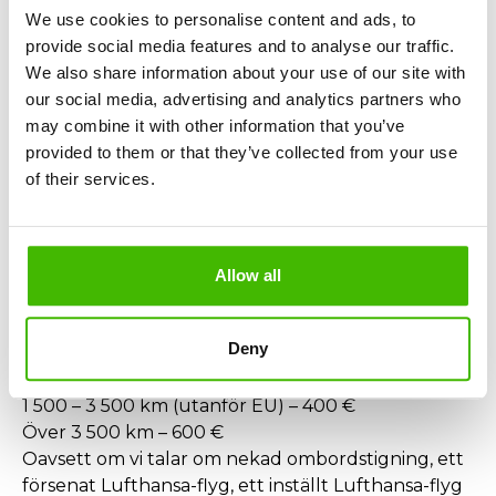
en avsevärd försening. Du har rätt till ersättning
We use cookies to personalise content and ads, to
om:
provide social media features and to analyse our traffic.
Du informerades sent om inställningen
We also share information about your use of our site with
Det alternativa flyget anlände mycket senare
our social media, advertising and analytics partners who
Det inte fanns verkliga extraordinära
may combine it with other information that you’ve
omständigheter (extremt väder, ATC osv.)
provided to them or that they’ve collected from your use
of their services.
Vilka Lufthansa-flyg är berättigade till ersättning?
Du kan begära ersättning om:
Flyget avgick från en EU-flygplats (inklusive
Rumänien)
Allow all
Eller anlände till EU och opererades av Lufthansa
Ersättningsvärde beroende på distans:
Deny
Upp till 1 500 km – 250 €
Över 1 500 km inom EU – 400 €
1 500 – 3 500 km (utanför EU) – 400 €
Över 3 500 km – 600 €
Oavsett om vi talar om nekad ombordstigning, ett
försenat Lufthansa-flyg, ett inställt Lufthansa-flyg