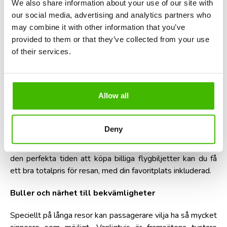
We also share information about your use of our site with
our social media, advertising and analytics partners who
För passagerare som vill ha ökad komfort genom gott
may combine it with other information that you’ve
benutrymme är nödutgångsstolarna det optimala valet.
provided to them or that they’ve collected from your use
Dessa säten erbjuder extra benutrymme, men lutar
of their services.
vanligtvis inte tillbaka. Dessutom är det nödvändigt att de
boende på dessa platser är villiga att hjälpa till i en
nödsituation och följa vissa fysiska förhållanden.
Allow all
Och de första raderna (skottsäten) har ofta extra
benutrymme, men ibland tillåter de inte att handbagage
förvaras under framsätet.
Deny
Dessa platser kan kosta mer, men om du vet när det är
den perfekta tiden att köpa billiga flygbiljetter kan du få
ett bra totalpris för resan, med din favoritplats inkluderad.
Buller och närhet till bekvämligheter
Speciellt på långa resor kan passagerare vilja ha så mycket