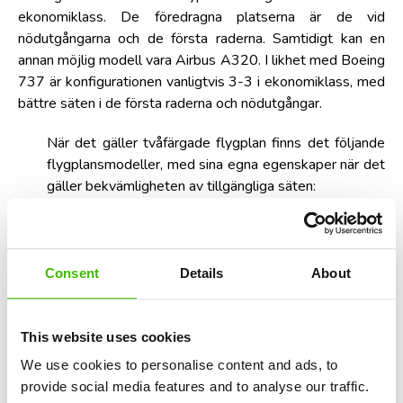
ekonomiklass. De föredragna platserna är de vid
nödutgångarna och de första raderna. Samtidigt kan en
annan möjlig modell vara Airbus A320. I likhet med Boeing
737 är konfigurationen vanligtvis 3-3 i ekonomiklass, med
bättre säten i de första raderna och nödutgångar.
När det gäller tvåfärgade flygplan finns det följande
flygplansmodeller, med sina egna egenskaper när det
gäller bekvämligheten av tillgängliga säten:
Boeing 777: vanlig konfiguration är 3-4-3 i
ekonomiklass, 2-3-2 i business class. Föredragna
säten inkluderar nödutgångar och mittrader för dem
som föredrar enkel åtkomst till gångarna.
Consent
Details
About
Airbus A380: konfigurationen varierad, men ofta 3-4-
3 i ekonomiklass. Sätena på övervåningen (där sådana
finns) är ofta tystare och erbjuder bättre service.
This website uses cookies
Boeing 787 Dreamliner: typisk 3-3-3-konfiguration i
We use cookies to personalise content and ads, to
ekonomiklass. Sittplatser vid nödutgångarna och i de
provide social media features and to analyse our traffic.
mindre kabinsektionerna är att föredra.