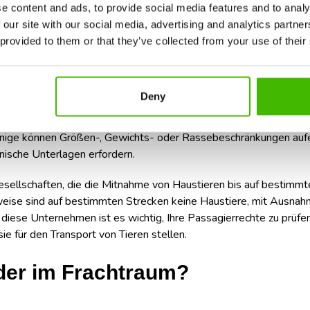
e content and ads, to provide social media features and to analy
Flugzeug kann sowohl für Sie als auch für Ihr Haustier eine stre
 our site with our social media, advertising and analytics partn
 sich für eine tierfreundliche Fluggesellschaft entscheiden, kan
 provided to them or that they’ve collected from your use of their
, Finnair, Iberia, Lufthansa, KLM, Swiss, Tap Air und Turkish Airl
Deny
h klare Richtlinien und bieten verschiedene Möglichkeiten für de
 Allerdings ist es wichtig, sich im Detail über die spezifischen K
inige können Größen-, Gewichts- oder Rassebeschränkungen auf
nische Unterlagen erfordern.
esellschaften, die die Mitnahme von Haustieren bis auf bestimm
weise sind auf bestimmten Strecken keine Haustiere, mit Ausna
diese Unternehmen ist es wichtig, Ihre Passagierrechte zu prüfen
sie für den Transport von Tieren stellen.
oder im Frachtraum?