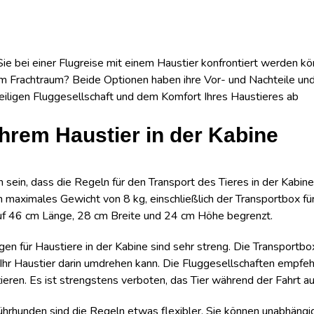
e bei einer Flugreise mit einem Haustier konfrontiert werden kön
 im Frachtraum? Beide Optionen haben ihre Vor- und Nachteile u
eiligen Fluggesellschaft und dem Komfort Ihres Haustieres ab
Ihrem Haustier in der Kabine
n sein, dass die Regeln für den Transport des Tieres in der Kabine
n maximales Gewicht von 8 kg, einschließlich der Transportbox fü
uf 46 cm Länge, 28 cm Breite und 24 cm Höhe begrenzt.
 für Haustiere in der Kabine sind sehr streng. Die Transportbox 
 Ihr Haustier darin umdrehen kann. Die Fluggesellschaften empfe
zieren. Es ist strengstens verboten, das Tier während der Fahrt 
hrhunden sind die Regeln etwas flexibler. Sie können unabhängig