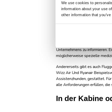
We use cookies to personalis
Der Transport von Haustieren im 
information about your use of
Sie Ihre Hausaufgaben machen und
other information that you’ve
werden.
Firmen Tarom, Airfrance, Blue Air
erlauben. Sie haben diesbezüglic
in der Kabine oder im Frachtraum.
Unternehmens zu informieren. E
möglicherweise spezielle medizi
Andererseits gibt es auch Flugg
Wizz Air Und Ryanair Beispiels
Assistenzhunden, gestattet. Für 
alle Anforderungen erfüllen, die 
In der Kabine 