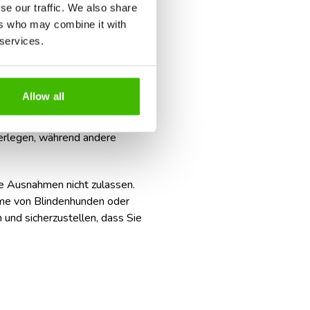
se our traffic. We also share
ssige Erfahrung sein. Aber wenn
ers who may combine it with
n das Reisen deutlich einfacher
 services.
ines die Mitnahme von Haustieren
Allow all
n Transport von Tieren, entweder
onditionen des jeweiligen
erlegen, während andere
te Ausnahmen nicht zulassen.
hme von Blindenhunden oder
 und sicherzustellen, dass Sie