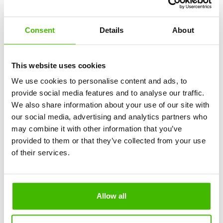
ankommet sent mange gange. En af de mest almindelige
årsager til dette er den sene ankomst af flyet. Årsagerne
Consent
Details
About
kan være mangfoldige og omfatte teknisk kontrol, tankning
og store mængder fly, der lander og letter fra den samme
lufthavn. Hvis du oplever en forsinkelse på 3 timer, ved du
This website uses cookies
allerede, hvor frustrerende det kan være.
We use cookies to personalise content and ads, to
Især virksomheder, der tilbyder lavprisskaber, står ofte
provide social media features and to analyse our traffic.
over for forsinkelser. På grund af det store antal flyvninger,
We also share information about your use of our site with
der opereres, og den korte tid mellem landing og afgang,
our social media, advertising and analytics partners who
kan selv små forsinkelser have en dominoeffekt, der
may combine it with other information that you’ve
forårsager forsinkelser i hele flynetværket. Generelt, hvis
provided to them or that they’ve collected from your use
dit fly ankommer til din destination 3 timer eller mere for
of their services.
sent, har du ret til at kræve økonomisk kompensation.
For at kræve kompensation for en forsinket flyvning, skal
du følge disse trin:
Allow all
Behold alle rejse-dokumenter