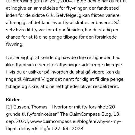
til forordning (EF) nr. 261/2004. Ifølge denne har du ret til
at indgive en anmeldelse for flyvninger, der fandt sted
inden for de sidste 6 år. Selvfølgelig kan fristen variere
afhængigt af det land, hvor flyselskabet er baseret. Så
selv hvis dit fly var for et par år siden, har du stadig en
chance for at få dine penge tilbage for den forsinkede
flyvning.
Det er vigtigt at kende og hævde dine rettigheder. Lad
ikke flyforsinkelser eller aflysninger ødelægge din rejse.
Hvis du er usikker på, hvordan du skal gå videre, kan du
ringe til Airclaim! Vi gør det nemt for dig at få dine penge
tilbage og sikre, at dine rettigheder bliver respekteret.
Kilder
[1] Busson, Thomas. “Hvorfor er mit fly forsinket: 20
grunde til flyforsinkelser.” The ClaimCompass Blog, 13.
sep. 2023,
www.claimcompass.eu/blog/en/why-is-my-
flight-delayed/
. Tilgået 27. feb. 2024.