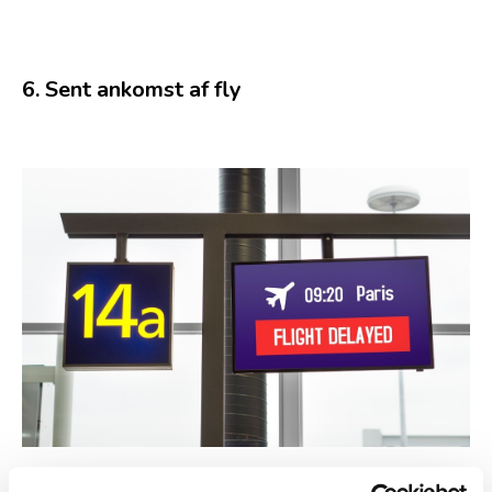
6. Sent ankomst af fly
Du har sandsynligvis undret dig over, hvorfor dit fly er