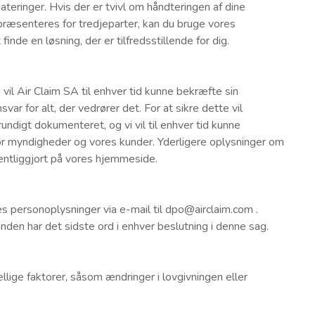
teringer. Hvis der er tvivl om håndteringen af dine
præsenteres for tredjeparter, kan du bruge vores
inde en løsning, der er tilfredsstillende for dig.
l Air Claim SA til enhver tid kunne bekræfte sin
var for alt, der vedrører det. For at sikre dette vil
undigt dokumenteret, og vi vil til enhver tid kunne
or myndigheder og vores kunder. Yderligere oplysninger om
fentliggjort på vores hjemmeside.
 personoplysninger via e-mail til dpo@airclaim.com .
nden har det sidste ord i enhver beslutning i denne sag.
ellige faktorer, såsom ændringer i lovgivningen eller