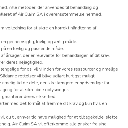
ghed. Alle metoder, der anvendes til behandling og
rolleret af Air Claim SA i overensstemmelse hermed.
om vejledning for at sikre en korrekt håndtering af
 en gennemsigtig, lovlig og ærlig måde.
t på en lovlig og passende måde.
af årsager, der er relevante for behandlingen af dit krav.
rer deres nøjagtighed.
lgængelige for os, vil vi inden for vores ressourcer og rimelige
 Sådanne rettelser vil blive udført hurtigst muligt.
r rimelig tid de dele, der ikke længere er nødvendige for
lagring for at sikre dine oplysninger.
r garanterer deres sikkerhed.
parter med det formål at fremme dit krav og kun hvis en
il du til enhver tid have mulighed for at tilbagekalde, slette,
dig. Air Claim SA vil efterkomme alle ønsker fra sine