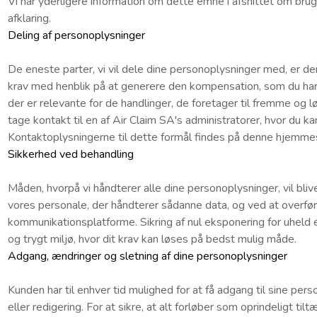
Vi har yderligere information om dette emne i afsnittet om brug
afklaring.
Deling af personoplysninger
De eneste parter, vi vil dele dine personoplysninger med, er dem,
krav med henblik på at generere den kompensation, som du har kr
der er relevante for de handlinger, de foretager til fremme og 
tage kontakt til en af Air Claim SA's administratorer, hvor du
Kontaktoplysningerne til dette formål findes på denne hjemme
Sikkerhed ved behandling
Måden, hvorpå vi håndterer alle dine personoplysninger, vil bli
vores personale, der håndterer sådanne data, og ved at overfør
kommunikationsplatforme. Sikring af nul eksponering for uheld ell
og trygt miljø, hvor dit krav kan løses på bedst mulig måde.
Adgang, ændringer og sletning af dine personoplysninger
Kunden har til enhver tid mulighed for at få adgang til sine p
eller redigering. For at sikre, at alt forløber som oprindeligt til