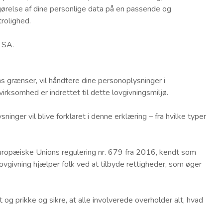
gørelse af dine personlige data på en passende og
trolighed.
m SA.
s grænser, vil håndtere dine personoplysninger i
ksomhed er indrettet til dette lovgivningsmiljø.
inger vil blive forklaret i denne erklæring – fra hvilke typer
uropæiske Unions regulering nr. 679 fra 2016, kendt som
givning hjælper folk ved at tilbyde rettigheder, som øger
nkt og prikke og sikre, at alle involverede overholder alt, hvad