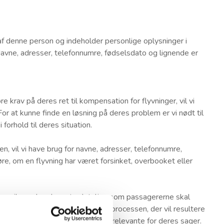
 af denne person og indeholder personlige oplysninger i
avne, adresser, telefonnumre, fødselsdato og lignende er
e krav på deres ret til kompensation for flyvninger, vil vi
or at kunne finde en løsning på deres problem er vi nødt til
i forhold til deres situation.
en, vil vi have brug for navne, adresser, telefonnumre,
re, om en flyvning har været forsinket, overbooket eller
munikere de relevante detaljer, som passagererne skal
er sig om disse principper. Hele processen, der vil resultere
en af de personlige data, der er relevante for deres sager.