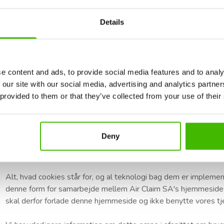
Brug af personoplysninger
Details
De indsamlede data vil blive anvendt til forfølgelse af kundens 
der er nødvendig for at opnå den kompensation, som kunden er be
Kun udvalgt personale hos Air Claim SA vil have adgang til dis
e content and ads, to provide social media features and to analy
tilsigtede formål og med behørig tilladelse.
 our site with our social media, advertising and analytics partn
Brug af cookies
 provided to them or that they’ve collected from your use of their
Ligesom andre hjemmesider anvender Air Claim SA cookies for 
muligt kan betjene de kunder, vi leverer vores service til. Vi 
Deny
helhed. De data, der præsenteres for vores administratorer, er k
enkeltpersoner.
Alt, hvad cookies står for, og al teknologi bag dem er implemen
denne form for samarbejde mellem Air Claim SA's hjemmeside og 
skal derfor forlade denne hjemmeside og ikke benytte vores tjen