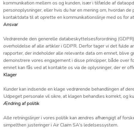
kommunikation mellem os og kunden, især i tilfælde af dataopda
personoplysninger, eller hvis du har en mening om, hvordan de 
kontaktdata til at oprette en kommunikationslinje med os for at f
Ansvar
Vedrørende den generelle databeskyttelsesforordning (GDPR) vi
overholdelse af alle artikler i GDPR. Derfor tager vi det fulde ans
rapporter, der indeholder alle relevante data om emnet, blive gr
demonstrere vores engagement i disse principper, både over f
emnet kan fås ved at kontakte os via de oplysninger, der er of
Klager
Kunder kan indsende en klage vedrørende behandlingen af deres
Udpeget personale vil sikre, at klagen behandles korrekt, og ku
Ændring af politik
Alle retningslinjer i vores politik kan ændres afhængigt af forsk
simpelthen justeringer i Air Claim SA's ledelsessystem.