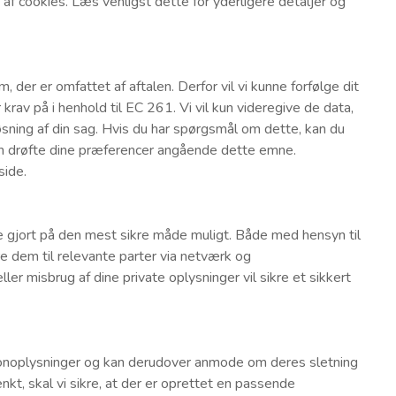
 af cookies. Læs venligst dette for yderligere detaljer og
 der er omfattet af aftalen. Derfor vil vi kunne forfølge dit
av på i henhold til EC 261. Vi vil kun videregive de data,
løsning af din sag. Hvis du har spørgsmål om dette, kan du
 kan drøfte dine præferencer angående dette emne.
side.
ve gjort på den mest sikre måde muligt. Både med hensyn til
e dem til relevante parter via netværk og
er misbrug af dine private oplysninger vil sikre et sikkert
ersonoplysninger og kan derudover anmode om deres sletning
tænkt, skal vi sikre, at der er oprettet en passende