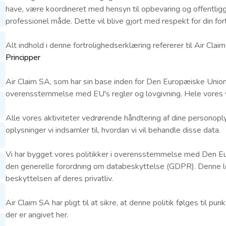
have, være koordineret med hensyn til opbevaring og offentlig
professionel måde. Dette vil blive gjort med respekt for din for
Alt indhold i denne fortrolighedserklæring refererer til Air Clai
Principper
Air Claim SA, som har sin base inden for Den Europæiske Union
overensstemmelse med EU's regler og lovgivning. Hele vores vir
Alle vores aktiviteter vedrørende håndtering af dine personoplysn
oplysninger vi indsamler til, hvordan vi vil behandle disse data.
Vi har bygget vores politikker i overensstemmelse med Den E
den generelle forordning om databeskyttelse (GDPR). Denne lov
beskyttelsen af deres privatliv.
Air Claim SA har pligt til at sikre, at denne politik følges til pu
der er angivet her.