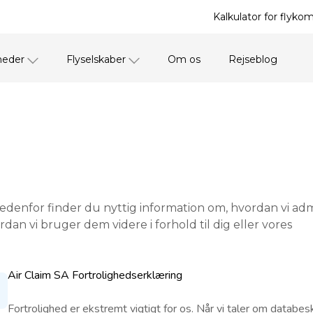
Kalkulator for flyko
heder
Flyselskaber
Om os
Rejseblog
. Nedenfor finder du nyttig information om, hvordan vi adm
dan vi bruger dem videre i forhold til dig eller vores
Air Claim SA Fortrolighedserklæring
Fortrolighed er ekstremt vigtigt for os. Når vi taler om databesk