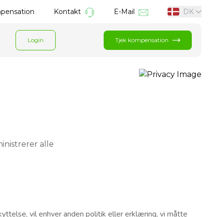
mpensation
Kontakt
E-Mail
DK
Login
Tjek kompensation
inistrerer alle
yttelse, vil enhver anden politik eller erklæring, vi måtte