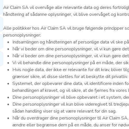
Air Claim SA vil overvåge alle relevante data og deres fortroli
håndtering af sådanne oplysninger, vil blive overvåget og kont
Alle politikker hos Air Claim SA vil bruge følgende principper s
personoplysninger:
Indsamlingen og håndteringen af personlige data vil ske på
Når vi beder om dine personoplysninger, vil vi kun gøre de
Når vi beder om dine personoplysninger, vil vi kun gøre det 
Vi vil behandle dine personoplysninger på en måde, der sik
Hvis nogle data, der ikke er relevante for dit krav, bliver ti
grænser sikre, at disse slettes for at beskytte dit privatliv.
Systemet, der opbevarer dine data, vil identificere inden fo
behandlingen af kravet, og vil sikre, at de fjernes fra vores 
Dine personoplysninger vil blive opbevaret i et system, de
Dine personoplysninger vil kun blive videregivet til tredje
sådan handling viser sig at være relevant for din sag.
Når du overdrager dine personoplysninger til Air Claim SA, v
ændre eller begrænse dem på en måde, du anser for nødven