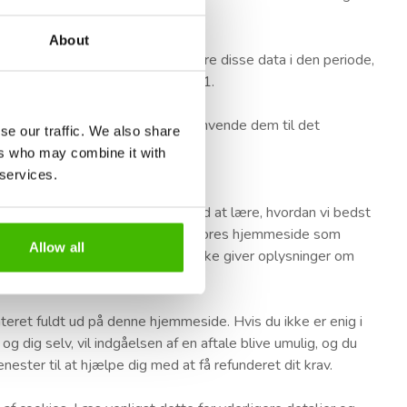
About
krav. Air Claim SA vil kun opbevare disse data i den periode,
rettiget til i henhold til EC 261.
se personoplysninger og vil kun anvende dem til det
se our traffic. We also share
ers who may combine it with
 services.
at hjælpe vores virksomhed med at lære, hvordan vi bedst
vil analysere brugernes adfærd på vores hjemmeside som
Allow all
ategoriseret i statistikker, der ikke giver oplysninger om
teret fuldt ud på denne hjemmeside. Hvis du ikke er enig i
dig selv, vil indgåelsen af en aftale blive umulig, og du
ester til at hjælpe dig med at få refunderet dit krav.