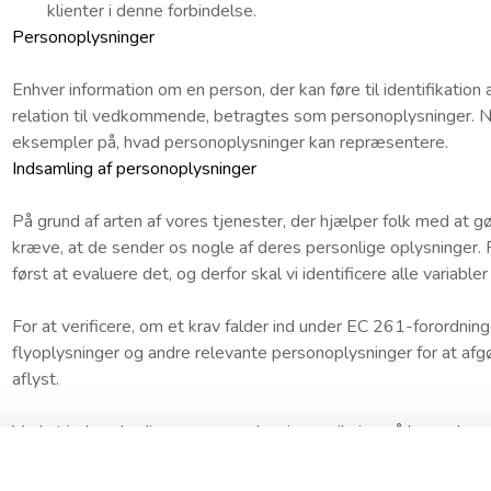
klienter i denne forbindelse.
Personoplysninger
Enhver information om en person, der kan føre til identifikation
relation til vedkommende, betragtes som personoplysninger. N
eksempler på, hvad personoplysninger kan repræsentere.
Indsamling af personoplysninger
På grund af arten af vores tjenester, der hjælper folk med at gør
kræve, at de sender os nogle af deres personlige oplysninger. F
først at evaluere det, og derfor skal vi identificere alle variabler 
For at verificere, om et krav falder ind under EC 261-forordning
flyoplysninger og andre relevante personoplysninger for at afgø
aflyst.
Ved at indsamle disse personoplysninger vil vi også kunne kom
kende til deres situation. Hele aktiviteten hos Air Claim SA drej
i, at passageren får sin kompensation, begynder med indsamling