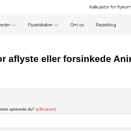
Kalkulator for flyko
heder
Flyselskaber
Om os
Rejseblog
or aflyste eller forsinkede An
oblem oplevede du?
(påkrævet)