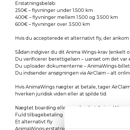
Erstatningsbeløb:
250€ – flyvninger under 1.500 km
400€ – flyvninger mellem 1.500 og 3.500 km
600€ – flyvninger over 3.500 km
Hvis du accepterede et alternativt fly, der anko
Sådan indgiver du dit Anima Wings-krav (enkelt o
Du verificerer berettigelsen – uanset om det var et 
Du uploader dokumenterne – AnimaWings-billet,
Du indsender ansøgningen via AirClaim – alt onlin
Hvis AnimaWings nægter at betale, tager AirClaims
hverken juridisk viden eller at spilde tid.
Nægtet boarding eller overbooket Anima Wings-
Fuld tilbagebetaling af billetten
Et alternativt fly
AnimaWings-erstatning op til 600€