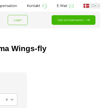
mpensation
Kontakt
E-Mail
DK
Login
Tjek kompensation
ima Wings-fly