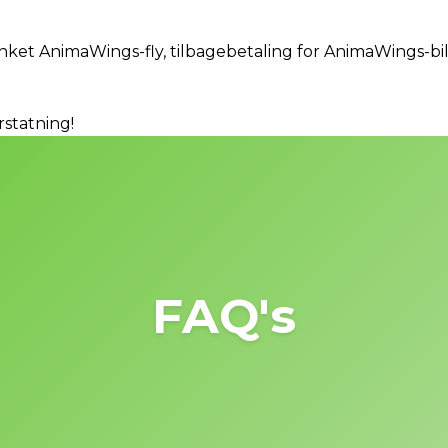
inket AnimaWings-fly, tilbagebetaling for AnimaWings-bill
rstatning!
FAQ's