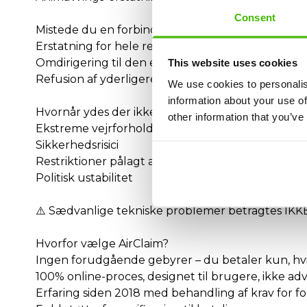
Consent
Mistede du en forbindelse på grund af Anima Win
Erstatning for hele rejsen
Omdirigering til den endelige destination
This website uses cookies
Refusion af yderligere udgifter (overnatning, målt
We use cookies to personalis
information about your use of
Hvornår ydes der ikke erstatning fra Anima Wing
other information that you’ve
Ekstreme vejrforhold
Sikkerhedsrisici
Restriktioner pålagt af lufttrafikledelsen
Politisk ustabilitet
⚠️ Sædvanlige tekniske problemer betragtes IK
Hvorfor vælge AirClaim?
Ingen forudgående gebyrer – du betaler kun, hvi
100% online-proces, designet til brugere, ikke ad
Erfaring siden 2018 med behandling af krav for fo