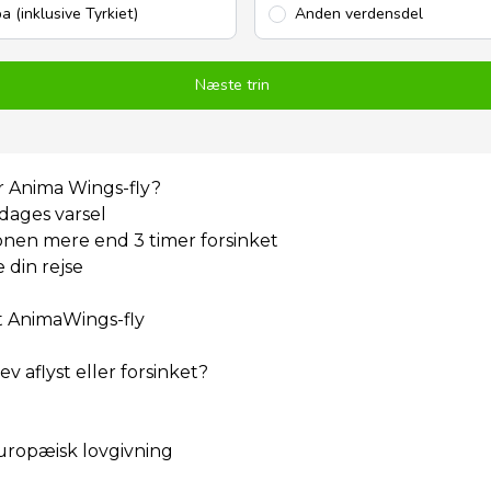
a (inklusive Tyrkiet)
Anden verdensdel
Næste trin
or Anima Wings-fly?
dages varsel
ionen mere end 3 timer forsinket
 din rejse
et AnimaWings-fly
 aflyst eller forsinket?
europæisk lovgivning