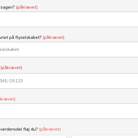
årsagen?
(påkrævet)
vnet på flyselskabet?
(påkrævet)
r
(påkrævet)
åkrævet)
 verdensdel fløj du?
(påkrævet)