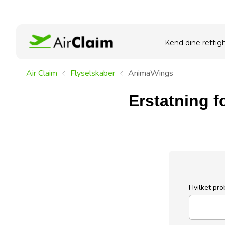
Kend dine rettig
Air Claim
Flyselskaber
AnimaWings
Erstatning f
Hvilket pr