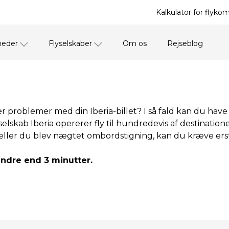
Kalkulator for flyko
heder
Flyselskaber
Om os
Rejseblog
ller problemer med din Iberia-billet? I så fald kan du have
lskab Iberia opererer fly til hundredevis af destinationer
, eller du blev nægtet ombordstigning, kan du kræve erst
indre end 3 minutter.