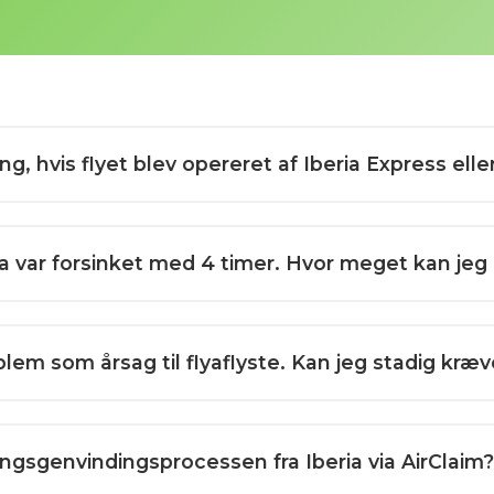
ning, hvis flyet blev opereret af Iberia Express ell
erika var forsinket med 4 timer. Hvor meget kan j
blem som årsag til flyaflyste. Kan jeg stadig kræ
ningsgenvindingsprocessen fra Iberia via AirClaim?