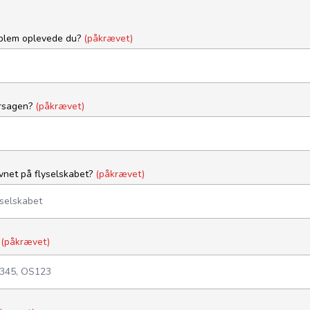
oblem oplevede du?
(påkrævet)
årsagen?
(påkrævet)
vnet på flyselskabet?
(påkrævet)
r
(påkrævet)