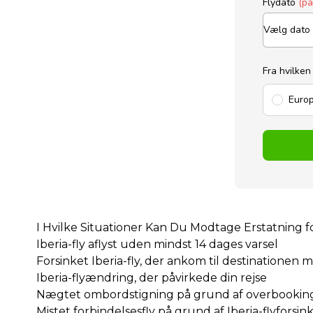
Flydato
(p
Fra hvilken
Europ
I Hvilke Situationer Kan Du Modtage Erstatning fo
Iberia-fly aflyst uden mindst 14 dages varsel
Forsinket Iberia-fly, der ankom til destinationen 
Iberia-flyændring, der påvirkede din rejse
Nægtet ombordstigning på grund af overbookin
Mistet forbindelsesfly på grund af Iberia-flyforsin