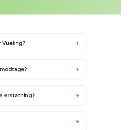
er Vueling?
eg modtage?
ve erstatning?