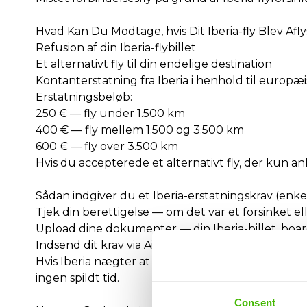
Hvad Kan Du Modtage, hvis Dit Iberia-fly Blev Afly
Refusion af din Iberia-flybillet
Et alternativt fly til din endelige destination
Kontanterstatning fra Iberia i henhold til europæ
Erstatningsbeløb:
250 € — fly under 1.500 km
400 € — fly mellem 1.500 og 3.500 km
600 € — fly over 3.500 km
Hvis du accepterede et alternativt fly, der kun 
Sådan indgiver du et Iberia-erstatningskrav (enke
Tjek din berettigelse — om det var et forsinket elle
Upload dine dokumenter — din Iberia-billet, boar
Indsend dit krav via AirClaim — helt online, på få 
Hvis Iberia nægter at betale, håndterer AirClaims 
ingen spildt tid.
Consent