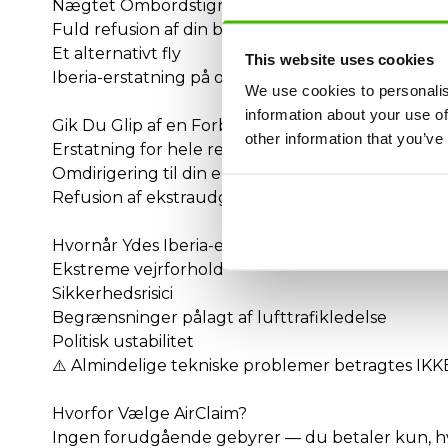
Nægtet Ombordstigning eller Overbooking på Ib
Fuld refusion af din billet
Et alternativt fly
This website uses cookies
Iberia-erstatning på op til 600 €
We use cookies to personalis
information about your use of
Gik Du Glip af en Forbindelse på Grund af en Iber
other information that you’ve
Erstatning for hele rejsen
Omdirigering til din endelige destination
Refusion af ekstraudgifter (indkvartering, måltide
Hvornår Ydes Iberia-erstatning Ikke?
Ekstreme vejrforhold
Sikkerhedsrisici
Begrænsninger pålagt af lufttrafikledelse
Politisk ustabilitet
⚠️ Almindelige tekniske problemer betragtes I
Hvorfor Vælge AirClaim?
Ingen forudgående gebyrer — du betaler kun, hvi