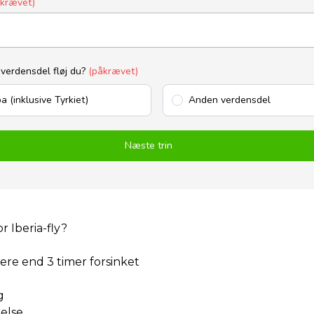
åkrævet)
 verdensdel fløj du?
(påkrævet)
a (inklusive Tyrkiet)
Anden verdensdel
Næste trin
r Iberia-fly?
mere end 3 timer forsinket
g
kelse