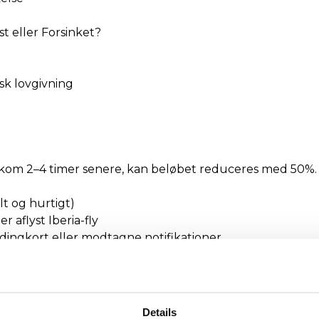
st eller Forsinket?
isk lovgivning
ankom 2–4 timer senere, kan beløbet reduceres med 50%.
lt og hurtigt)
r aflyst Iberia-fly
dingkort eller modtagne notifikationer
minutter
juridiske team alt, herunder retlige skridt. Du betaler in
Details