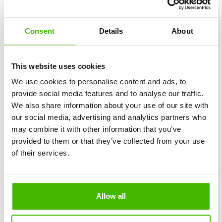
Hvis KLM nægter at betale, håndterer AirClaims
juridiske team alt, herunder juridiske skridt. Du
betaler intet på forhånd. Ingen juridisk viden
Consent
Details
About
nødvendig, ingen tidsspilde.
This website uses cookies
Nægtet boarding eller overbooking på KLM?
Hvis du blev efterladt på jorden på grund af KLM-
We use cookies to personalise content and ads, to
overbooking, har du lovlig ret til:
provide social media features and to analyse our traffic.
Fuld tilbagebetaling af din billet
We also share information about your use of our site with
Et alternativt fly
our social media, advertising and analytics partners who
KLM-kompensation på op til 600 €
may combine it with other information that you’ve
provided to them or that they’ve collected from your use
Mistede du en forbindelse på grund af KLM-
of their services.
forsinkelse?
Hvis en KLM-flyforsinkelse fik dig til at miste dit
forbindelsesfly, kan du kræve:
Allow all
Kompensation for hele rejsen
Omdirigering til din endelige destination
Refusion af ekstraudgifter (overnatning, måltider,