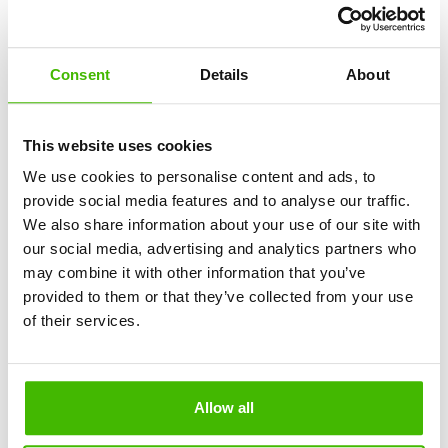
på få minutter
Hvis SkyUp nægter at betale, tager AirClaims
juridiske team sig af alt, herunder juridiske skridt.
Consent
Details
About
Du betaler intet på forhånd. Du behøver ingen
juridisk viden og mister ingen tid.
This website uses cookies
Nægtet boarding eller overbooket SkyUp-fly?
We use cookies to personalise content and ads, to
Hvis du blev efterladt på jorden på grund af et
provide social media features and to analyse our traffic.
overbooket SkyUp-fly, har du lovlig ret til:
We also share information about your use of our site with
Fuld tilbagebetaling af billetten
our social media, advertising and analytics partners who
Et alternativt fly
may combine it with other information that you’ve
SkyUp-kompensation på op til 600€
provided to them or that they’ve collected from your use
of their services.
Mistede du en forbindelse på grund af SkyUp-
forsinkelse?
Hvis en forsinkelse af et SkyUp-fly fik dig til at miste
dit forbindelsesfly, kan du søge om:
Allow all
Kompensation for hele rejsen
Omdirigering til den endelige destination