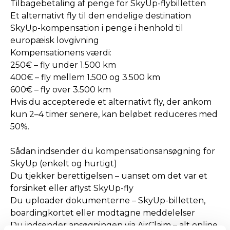
Tilbagebetaling af penge for SkyUp-flybilletten
Et alternativt fly til den endelige destination
SkyUp-kompensation i penge i henhold til
europæisk lovgivning
Kompensationens værdi:
250€ – fly under 1.500 km
400€ – fly mellem 1.500 og 3.500 km
600€ – fly over 3.500 km
Hvis du accepterede et alternativt fly, der ankom
kun 2–4 timer senere, kan beløbet reduceres med
50%.
Sådan indsender du kompensationsansøgning for
SkyUp (enkelt og hurtigt)
Du tjekker berettigelsen – uanset om det var et
forsinket eller aflyst SkyUp-fly
Du uploader dokumenterne – SkyUp-billetten,
boardingkortet eller modtagne meddelelser
Du indsender ansøgningen via AirClaim – alt online,