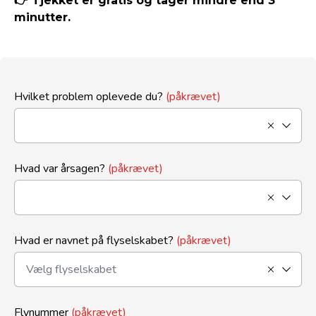
👉 Tjekket er gratis og tager mindre end 3
minutter.
Hvilket problem oplevede du?
(påkrævet)
Hvad var årsagen?
(påkrævet)
Hvad er navnet på flyselskabet?
(påkrævet)
Flynummer
(påkrævet)