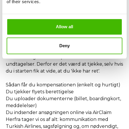
billetpengene og kompensationen.
of their services.
Hvornår gives INGEN kompensation?
Kompensation gives ikke kun ved virkelige
Allow all
ekstraordinære omstændigheder, såsom:
Ekstreme vejrforhold
Restriktioner pålagt af flyveledelsen
Deny
Sikkerhedsrisici eller politisk ustabilitet
⚠️ Almindelige tekniske problemer anses IKKE for
undtagelser. Derfor er det værd at tjekke, selv hvis
du i starten fik at vide, at du 'ikke har ret'.
Sådan får du kompensationen (enkelt og hurtigt)
Du tjekker flyets berettigelse
Du uploader dokumenterne (billet, boardingkort,
meddelelser)
Du indsender ansøgningen online via AirClaim
Herfra tager vi os af alt: kommunikation med
Turkish Airlines, sagsfølgning og, om nødvendigt,