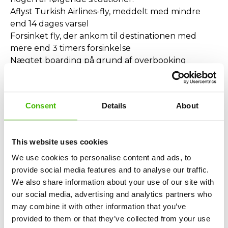
Aflyst Turkish Airlines-fly, meddelt med mindre
end 14 dages varsel
Forsinket fly, der ankom til destinationen med
mere end 3 timers forsinkelse
Nægtet boarding på grund af overbooking
Reglerne gælder, hvis flyet:
Afgik fra en lufthavn i Den Europæiske Union
Eller ankom til EU og blev opereret af Turkish
Consent
Details
About
Airlines
Hvilken kompensation kan du modtage?
This website uses cookies
Kompensationens værdi er fastsat ved lov og
afhænger af flyets afstand:
We use cookies to personalise content and ads, to
250 € – fly under 1.500 km
provide social media features and to analyse our traffic.
400 € – fly mellem 1.500 og 3.500 km
We also share information about your use of our site with
600 € – fly over 3.500 km
our social media, advertising and analytics partners who
👉 Dette beløb er adskilt fra
may combine it with other information that you’ve
billettilbagebetalingen. Du kan modtage både
provided to them or that they’ve collected from your use