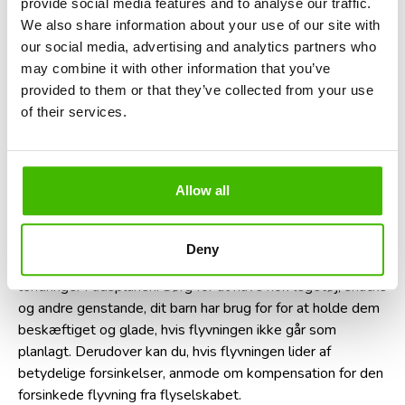
provide social media features and to analyse our traffic.
tasker og tage til lufthavnen. Dit barn er stadig søvnigt og
We also share information about your use of our site with
samarbejdsvilligt, med mulighed for at sove under
our social media, advertising and analytics partners who
flyvningen.
may combine it with other information that you’ve
provided to them or that they’ve collected from your use
At synkronisere med barnets søvnplan kan gøre
of their services.
underværker. Hvis du ved, at dit lille barn plejer at sove
omkring kl. 10, kan det hjælpe at booke en flyvning
omkring dette tidspunkt for at opretholde deres normale
rutine og reducere chancerne for, at de bliver irritable eller
Allow all
gnaven under flyvningen.
Selv hvis du vælger en tidlig morgenflyvning, skal du være
Deny
forberedt på mulige forstyrrelser, såsom forsinkelser eller
ændringer i tidsplanen. Sørg for at have nok legetøj, snacks
og andre genstande, dit barn har brug for for at holde dem
beskæftiget og glade, hvis flyvningen ikke går som
planlagt. Derudover kan du, hvis flyvningen lider af
betydelige forsinkelser, anmode om kompensation for den
forsinkede flyvning fra flyselskabet.