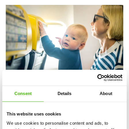
Consent
Details
About
Morgenflyvninger er kendt for deres punktlighed, så at
undgå forsinkelser er en af de største fordele. Derudover
This website uses cookies
er børn normalt mere udhvilede og samarbejdsvillige om
We use cookies to personalise content and ads, to
morgenen. Forestil dig at vågne op ved daggry, pakke dine