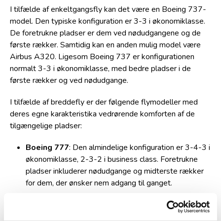
I tilfælde af enkeltgangsfly kan det være en Boeing 737-
model. Den typiske konfiguration er 3-3 i økonomiklasse.
De foretrukne pladser er dem ved nødudgangene og de
første rækker. Samtidig kan en anden mulig model være
Airbus A320. Ligesom Boeing 737 er konfigurationen
normalt 3-3 i økonomiklasse, med bedre pladser i de
første rækker og ved nødudgange.
I tilfælde af breddefly er der følgende flymodeller med
deres egne karakteristika vedrørende komforten af de
tilgængelige pladser:
Boeing 777
: Den almindelige konfiguration er 3-4-3 i
økonomiklasse, 2-3-2 i business class. Foretrukne
pladser inkluderer nødudgange og midterste rækker
for dem, der ønsker nem adgang til ganget.
Airbus A380
: Konfigurationen varierer, men ofte 3-4-
3 i økonomiklasse. Pladserne på den øverste etage