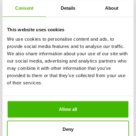
(hvor de er tilgængelige) er ofte mere stille og
Consent
Details
About
tilbyder bedre service.
Boeing 787 Dreamliner
: Typisk 3-3-3 konfiguration
This website uses cookies
i økonomiklasse. Pladser ved nødudgange og i de
mindre kabineafsnit er foretrukne.
We use cookies to personalise content and ads, to
provide social media features and to analyse our traffic.
For passagerer, der ønsker øget komfort gennem rigelig
We also share information about your use of our site with
benplads, er nødudgangspladserne det optimale valg.
our social media, advertising and analytics partners who
Disse pladser tilbyder ekstra benplads, men kan normalt
may combine it with other information that you’ve
ikke lænes tilbage. Desuden er det nødvendigt, at de, der
provided to them or that they’ve collected from your use
besætter disse pladser, er villige til at hjælpe i en
of their services.
nødsituation og opfylder visse fysiske betingelser.
Og de første rækker (bulkhead-pladser) har ofte ekstra
Allow all
benplads, men nogle gange tillader de ikke håndbagage at
blive opbevaret under sædet foran.
Deny
Disse pladser kan koste mere, men hvis du ved, hvornår