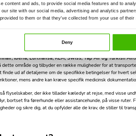
e content and ads, to provide social media features and to analy
 our site with our social media, advertising and analytics partn
 provided to them or that they’ve collected from your use of their
Deny
innair, Iberia, Lufthansa, KLM, Swiss, Tap Air og Turkish Airl
å dette område og tilbyder en række muligheder for at transportere
t finde ud af detaljerne om de specifikke betingelser for hvert s
triktioner, mens andre kan kræve specifik medicinsk dokumentatio
å flyselskaber, der ikke tillader kæledyr at rejse, med visse und
yr, bortset fra førerhunde eller assistancehunde, på visse ruter. F
heder og sikre dig, at du opfylder alle de krav, de stiller til transp