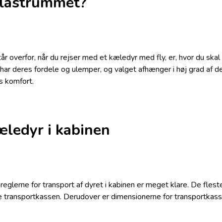
i lastrummet?
 overfor, når du rejser med et kæledyr med fly, er, hvor du skal t
r deres fordele og ulemper, og valget afhænger i høj grad af de
s komfort.
æledyr i kabinen
glerne for transport af dyret i kabinen er meget klare. De flest
e transportkassen. Derudover er dimensionerne for transportkas