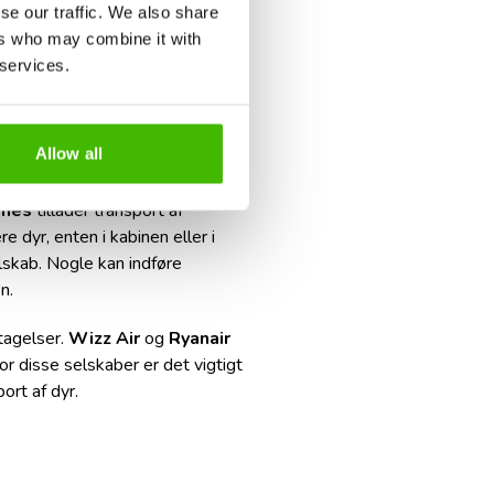
se our traffic. We also share
ers who may combine it with
 services.
Allow all
ines
tillader transport af
 dyr, enten i kabinen eller i
elskab. Nogle kan indføre
n.
tagelser.
Wizz Air
og
Ryanair
or disse selskaber er det vigtigt
ort af dyr.