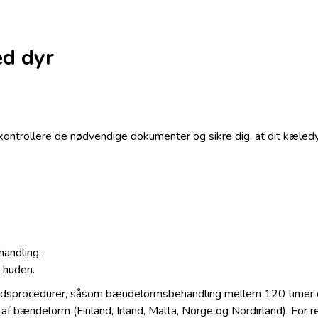
ed dyr
t kontrollere de nødvendige dokumenter og sikre dig, at dit kæledy
handling;
 huden.
sprocedurer, såsom bændelormsbehandling mellem 120 timer og o
t af bændelorm (Finland, Irland, Malta, Norge og Nordirland). For 