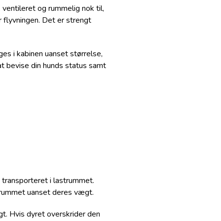
ventileret og rummelig nok til,
 flyvningen. Det er strengt
ges i kabinen uanset størrelse,
at bevise din hunds status samt
e transporteret i lastrummet.
strummet uanset deres vægt.
t. Hvis dyret overskrider den