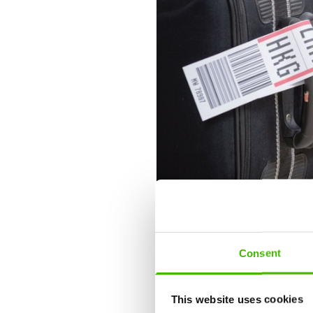
Consent
At transportere kæledyr med fly
hjemmearbejde og vælger et dyre
This website uses cookies