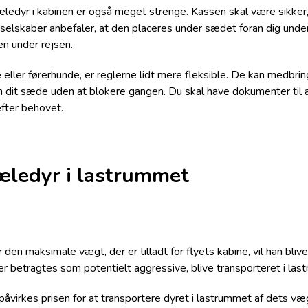
æledyr i kabinen er også meget strenge. Kassen skal være sikker, 
yselskaber anbefaler, at den placeres under sædet foran dig under
en under rejsen.
eller førerhunde, er reglerne lidt mere fleksible. De kan medbrin
an dit sæde uden at blokere gangen. Du skal have dokumenter til 
æfter behovet.
æledyr i lastrummet
den maksimale vægt, der er tilladt for flyets kabine, vil han bliv
er betragtes som potentielt aggressive, blive transporteret i la
virkes prisen for at transportere dyret i lastrummet af dets væg