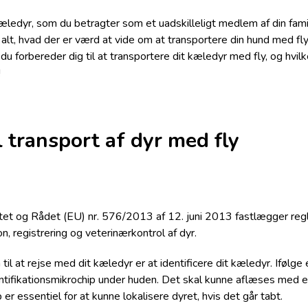
kæledyr, som du betragter som et uadskilleligt medlem af din famil
 alt, hvad der er værd at vide om at transportere din hund med fly.
du forbereder dig til at transportere dit kæledyr med fly, og hvil
!
il transport af dyr med fly
et og Rådet (EU) nr. 576/2013 af 12. juni 2013 fastlægger regle
n, registrering og veterinærkontrol af dyr.
 til at rejse med dit kæledyr er at identificere dit kæledyr. Ifølg
entifikationsmikrochip under huden. Det skal kunne aflæses med
r essentiel for at kunne lokalisere dyret, hvis det går tabt.