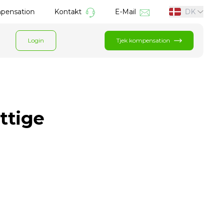
mpensation
Kontakt
E-Mail
DK
Login
Tjek kompensation
ttige