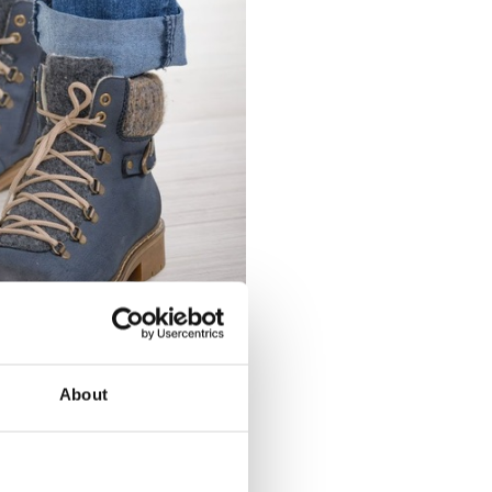
About
Men hvis du laver dit