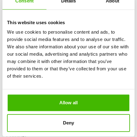
Consent
Details
About
Se Air Europa rifiuta il pagamento, il team legale di
AirClaim si occupa di tutto, compresi i passaggi
legali. Non paghi nulla in anticipo. Non hai bisogno
This website uses cookies
di conoscenze giuridiche né di perdere tempo.
We use cookies to personalise content and ads, to
provide social media features and to analyse our traffic.
Negato imbarco o volo Air Europa in overbooking?
We also share information about your use of our site with
Rimborso integrale del biglietto
our social media, advertising and analytics partners who
Un volo alternativo
may combine it with other information that you’ve
Risarcimento Air Europa fino a 600€
provided to them or that they’ve collected from your use
of their services.
Hai perso una coincidenza per un ritardo Air
Europa?
Risarcimento per l'intero viaggio
Reindirizzamento verso la destinazione finale
Allow all
Rimborso delle spese aggiuntive (alloggio, pasti,
trasporto)
Deny
Quando non viene riconosciuto il risarcimento Air
Europa?