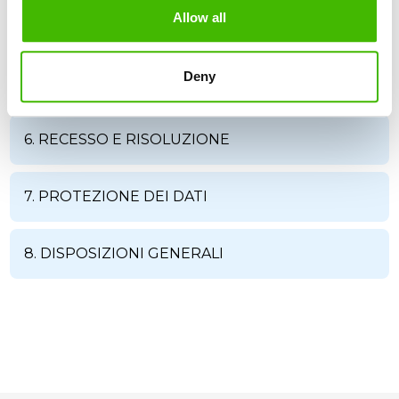
Allow all
4. SERVIZIO DI COMPENSAZIONE
Deny
5. ONORARI E PAGAMENTI
6. RECESSO E RISOLUZIONE
7. PROTEZIONE DEI DATI
8. DISPOSIZIONI GENERALI