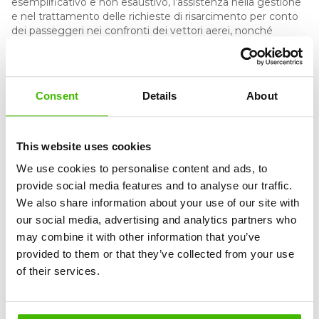
esemplificativo e non esaustivo, l’assistenza nella gestione
e nel trattamento delle richieste di risarcimento per conto
dei passeggeri nei confronti dei vettori aerei, nonché
l’esercizio e l’applicazione dei diritti dei passeggeri aerei (ivi
incluso, senza limitazioni, il perseguimento delle
compensazioni pecuniarie) derivanti da voli ritardati o
cancellati e/o da altre problematiche correlate.
Consent
Details
About
1.3
Air Claim SA non è uno studio legale, non agisce in
qualità di avvocato per conto del Cliente e non fornisce
direttamente servizi legali. Tuttavia, nell’ambito della
prestazione dei Servizi e in conformità ai presenti Termini e
This website uses cookies
ai Moduli applicabili, Air Claim SA può collaborare con
We use cookies to personalise content and ads, to
avvocati e/o studi legali al fine di intraprendere azioni legali
provide social media features and to analyse our traffic.
o altre misure necessarie.
We also share information about your use of our site with
our social media, advertising and analytics partners who
2. DEFINIZIONI
may combine it with other information that you’ve
provided to them or that they’ve collected from your use
of their services.
3. SERVIZIO DI AMMISSIBILITÀ E SERVIZIO
INFORMATIVO