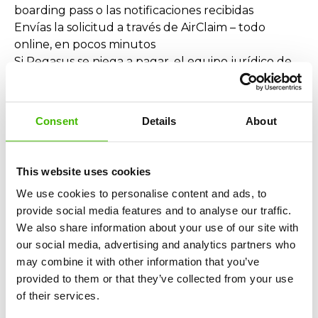
boarding pass o las notificaciones recibidas
Envías la solicitud a través de AirClaim – todo
online, en pocos minutos
Si Pegasus se niega a pagar, el equipo jurídico de
AirClaim se encarga de todo, incluidos los pasos
legales. Tú no pagas nada por adelantado. No
necesitas conocimientos jurídicos ni perder tiempo.
Consent
Details
About
¿Denegación de embarque o vuelo Pegasus
sobrevendido?
This website uses cookies
Si te dejaron en tierra por un vuelo Pegasus
We use cookies to personalise content and ads, to
sobrevendido, tienes derecho legalmente a:
provide social media features and to analyse our traffic.
Reembolso íntegro del billete
We also share information about your use of our site with
Un vuelo alternativo
our social media, advertising and analytics partners who
Compensaciones Pegasus de hasta 600€
may combine it with other information that you’ve
provided to them or that they’ve collected from your use
¿Perdiste una conexión por un retraso de
of their services.
Pegasus?
Si el retraso de un vuelo Pegasus te hizo perder el