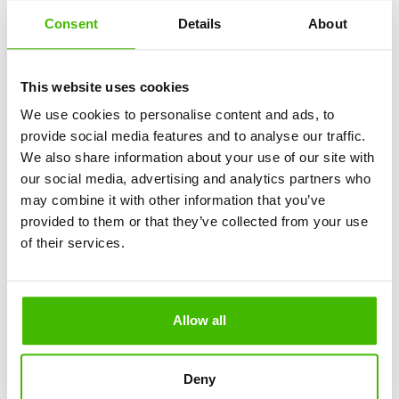
Consent
Details
About
Scrisoare de afirmare
Buget de Venituri si Cheltuieli 2024
This website uses cookies
We use cookies to personalise content and ads, to
AGA 10.04.2023
provide social media features and to analyse our traffic.
We also share information about your use of our site with
our social media, advertising and analytics partners who
CONVOCATOR AGOA si AGEA 10.04.2022
may combine it with other information that you’ve
provided to them or that they’ve collected from your use
ACT CONSTITUTIV 10.04.2023
of their services.
Buletin de vot pentru voturile prin
corespondenta in AGEA
Allow all
Buletin de vot pentru voturile prin
corespondenta in AGOA
Deny