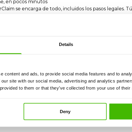
ine, en pocos minutos
irClaim se encarga de todo, incluidos los pasos legales.
vendido?
vendido, tienes derecho legalmente a:
Details
?
e content and ads, to provide social media features and to analy
vuelo de conexión, puedes solicitar:
 our site with our social media, advertising and analytics partn
 provided to them or that they’ve collected from your use of their
mida, transporte)
Deny
?
se otorga compensación, por ejemplo: