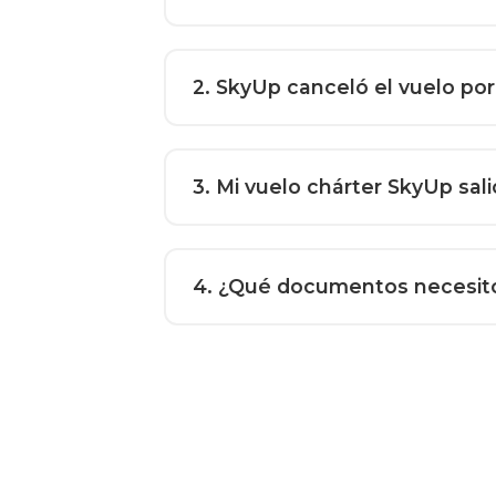
2
. SkyUp canceló el vuelo po
3
. Mi vuelo chárter SkyUp sal
4
. ¿Qué documentos necesito