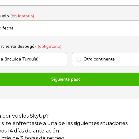
vuelo
(obligatorio)
ntinente despegó?
(obligatorio)
a (incluida Turquía)
Otro continente
Siguiente paso
n por vuelos SkyUp?
 te enfrentaste a una de las siguientes situaciones:
os 14 días de antelación
 más de 3 horas de retraso