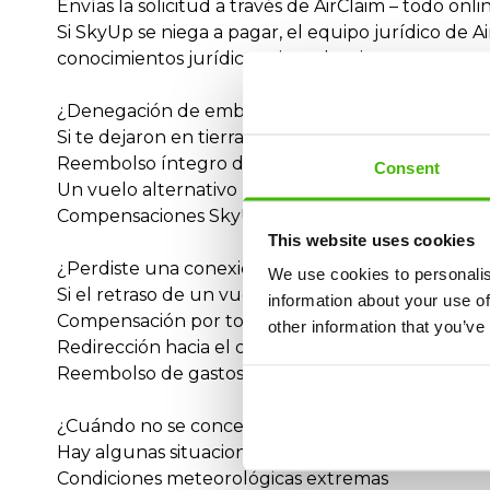
Envías la solicitud a través de AirClaim – todo onl
Si SkyUp se niega a pagar, el equipo jurídico de A
conocimientos jurídicos ni perder tiempo.
¿Denegación de embarque o vuelo SkyUp sobre
Si te dejaron en tierra por un vuelo SkyUp sobre
Reembolso íntegro del billete
Consent
Un vuelo alternativo
Compensaciones SkyUp de hasta 600€
This website uses cookies
¿Perdiste una conexión por un retraso de SkyUp
We use cookies to personalis
Si el retraso de un vuelo SkyUp te hizo perder el 
information about your use of
Compensación por todo el viaje
other information that you’ve
Redirección hacia el destino final
Reembolso de gastos adicionales (alojamiento, co
¿Cuándo no se conceden compensaciones SkyUp
Hay algunas situaciones limitadas en las que no 
Condiciones meteorológicas extremas