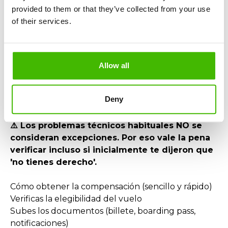
reembolso del billete. Puedes recibir tanto el
provided to them or that they’ve collected from your use
dinero del billete como la compensación.
of their services.
¿Cuándo NO se concede compensación?
No se conceden compensaciones solo en casos de
circunstancias extraordinarias reales, como:
Allow all
Condiciones meteorológicas extremas
Restricciones impuestas por el control del tráfico
Deny
aéreo
Riesgos de seguridad o inestabilidad política
⚠️ Los problemas técnicos habituales NO se
consideran excepciones. Por eso vale la pena
verificar incluso si inicialmente te dijeron que
'no tienes derecho'.
Cómo obtener la compensación (sencillo y rápido)
Verificas la elegibilidad del vuelo
Subes los documentos (billete, boarding pass,
notificaciones)