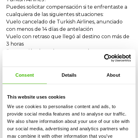
Puedes solicitar compensación si te enfrentaste a
cualquiera de las siguientes situaciones:
Vuelo cancelado de Turkish Airlines, anunciado
con menos de 14 días de antelación
Vuelo con retraso que llegó al destino con más de
3 horas
Denegación de embarque por sobreventa
Las normas se aplican si el vuelo:
Salió de un aeropuerto de la Unión Europea
O llegó a la UE y fue operado por Turkish Airlines
Consent
Details
About
¿Qué compensación puedes recibir?
El valor de la compensación está fijado por ley y
This website uses cookies
depende de la distancia del vuelo:
We use cookies to personalise content and ads, to
250 € – vuelos de menos de 1.500 km
provide social media features and to analyse our traffic.
400 € – vuelos entre 1.500 y 3.500 km
We also share information about your use of our site with
600 € – vuelos de más de 3.500 km
our social media, advertising and analytics partners who
👉 Este importe es independiente del
may combine it with other information that you’ve