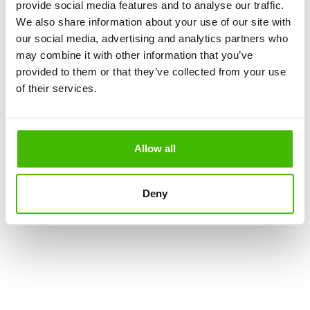
Nem, nem volt.
provide social media features and to analyse our traffic.
We also share information about your use of our site with
our social media, advertising and analytics partners who
Igen, át kellett szállnom.
may combine it with other information that you’ve
provided to them or that they’ve collected from your use
of their services.
Következő lépés (adatválasztás)
Allow all
1.5 million customers
,
€100 million paid out
,
8
years
are strong numbers
Deny