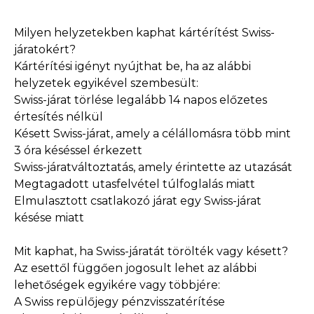
Milyen helyzetekben kaphat kártérítést Swiss-
járatokért?
Kártérítési igényt nyújthat be, ha az alábbi
helyzetek egyikével szembesült:
Swiss-járat törlése legalább 14 napos előzetes
értesítés nélkül
Késett Swiss-járat, amely a célállomásra több mint
3 óra késéssel érkezett
Swiss-járatváltoztatás, amely érintette az utazását
Megtagadott utasfelvétel túlfoglalás miatt
Elmulasztott csatlakozó járat egy Swiss-járat
késése miatt
Mit kaphat, ha Swiss-járatát törölték vagy késett?
Az esettől függően jogosult lehet az alábbi
lehetőségek egyikére vagy többjére:
A Swiss repülőjegy pénzvisszatérítése