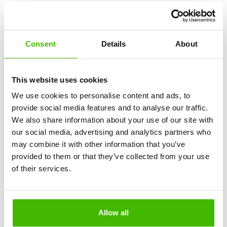
Ha a Swiss megtagadja a fizetést, az AirClaim jogi
csapata mindent intéz, beleértve a jogi lépéseket
is. Nem fizet előre semmit. Nem szükséges jogi
ismeretekre, nem veszít időt.
Consent
Details
About
Megtagadott utasfelvétel vagy túlfoglalt Swiss-
This website uses cookies
járat?
Ha egy túlfoglalt Swiss-járat miatt maradt a földön,
We use cookies to personalise content and ads, to
törvényes joga van:
provide social media features and to analyse our traffic.
A jegy teljes visszatérítéséhez
We also share information about your use of our site with
Alternatív járathoz
our social media, advertising and analytics partners who
Akár 600€ Swiss-kártérítéshez
may combine it with other information that you’ve
provided to them or that they’ve collected from your use
Elmulasztott egy csatlakozó járatot Swiss-késés
of their services.
miatt?
Ha egy Swiss-járat késése miatt elmulasztotta a
csatlakozó járatát, igényelhet:
Allow all
Kártérítést az egész utazásért
Átirányítást a végállomásra