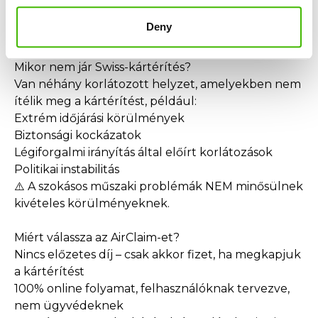
További kiadások megtérítését (szállás, étkezés,
Deny
közlekedés)
Mikor nem jár Swiss-kártérítés?
Van néhány korlátozott helyzet, amelyekben nem
ítélik meg a kártérítést, például:
Extrém időjárási körülmények
Biztonsági kockázatok
Légiforgalmi irányítás által előírt korlátozások
Politikai instabilitás
⚠️ A szokásos műszaki problémák NEM minősülnek
kivételes körülményeknek.
Miért válassza az AirClaim-et?
Nincs előzetes díj – csak akkor fizet, ha megkapjuk
a kártérítést
100% online folyamat, felhasználóknak tervezve,
nem ügyvédeknek