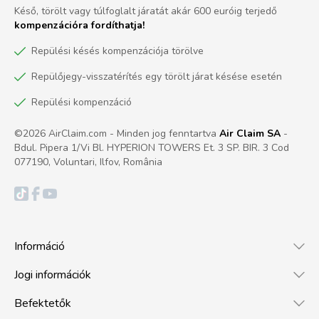
Késő, törölt vagy túlfoglalt járatát akár 600 euróig terjedő
kompenzációra fordíthatja!
Repülési késés kompenzációja törölve
Repülőjegy-visszatérítés egy törölt járat késése esetén
Repülési kompenzáció
©2026 AirClaim.com - Minden jog fenntartva
Air Claim SA
-
Bdul. Pipera 1/Vi Bl. HYPERION TOWERS Et. 3 SP. BIR. 3 Cod
077190, Voluntari, Ilfov, România
Információ
Jogi információk
Befektetők