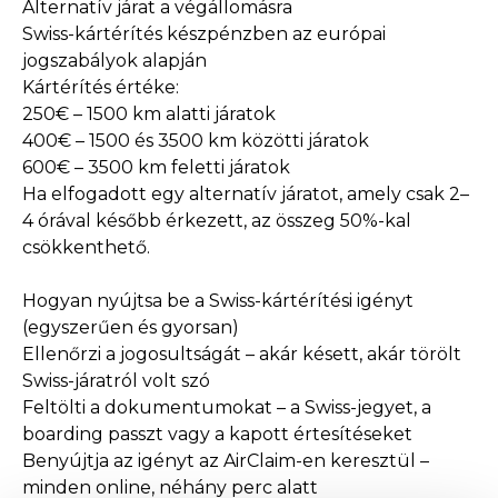
Alternatív járat a végállomásra
Swiss-kártérítés készpénzben az európai
jogszabályok alapján
Kártérítés értéke:
250€ – 1500 km alatti járatok
400€ – 1500 és 3500 km közötti járatok
600€ – 3500 km feletti járatok
Ha elfogadott egy alternatív járatot, amely csak 2–
4 órával később érkezett, az összeg 50%-kal
csökkenthető.
Hogyan nyújtsa be a Swiss-kártérítési igényt
(egyszerűen és gyorsan)
Ellenőrzi a jogosultságát – akár késett, akár törölt
Swiss-járatról volt szó
Feltölti a dokumentumokat – a Swiss-jegyet, a
boarding passzt vagy a kapott értesítéseket
Benyújtja az igényt az AirClaim-en keresztül –
minden online, néhány perc alatt