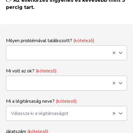
👉
Az ellenőrzés ingyenes és kevesebb mint 3
percig tart.
Milyen problémával találkozott?
(kötelező)
Mi volt az ok?
(kötelező)
Mi a légitársaság neve?
(kötelező)
Járatszám
(kötelező)