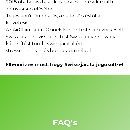
2018 óta tapasztalat késések és törlések miatti
igények kezelésében
Teljes körű támogatás, az ellenőrzéstől a
kifizetésig
Az AirClaim segít Önnek kártérítést szerezni késett
Swiss-járatért, visszatérítést Swiss-jegyéért vagy
kártérítést törölt Swiss-járatokért –
stressmentesen és bürokrácia nélkül.
Ellenőrizze most, hogy Swiss-járata jogosult-e!
FAQ's