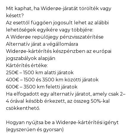
Mit kaphat, ha Widerøe-járatát törölték vagy
késett?
Az esettől függően jogosult lehet az alábbi
lehetőségek egyikére vagy többjére:
A Widerøe repülőjegy pénzvisszatérítése
Alternatív járat a végállomásra
Widerøe-kártérítés készpénzben az európai
jogszabályok alapján
Kártérítés értéke:
250€ – 1500 km alatti járatok
400€ – 1500 és 3500 km közötti járatok
600€ – 3500 km feletti járatok
Ha elfogadott egy alternatív járatot, amely csak 2–
4 órával később érkezett, az összeg 50%-kal
csökkenthető.
Hogyan nyújtsa be a Widerøe-kártérítési igényt
(egyszerűen és gyorsan)