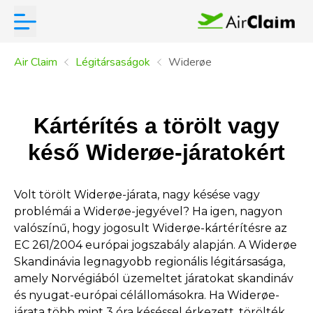
Air Claim
Légitársaságok
Widerøe
Kártérítés a törölt vagy
késő Widerøe-járatokért
Volt törölt Widerøe-járata, nagy késése vagy
problémái a Widerøe-jegyével? Ha igen, nagyon
valószínű, hogy jogosult Widerøe-kártérítésre az
EC 261/2004 európai jogszabály alapján. A Widerøe
Skandinávia legnagyobb regionális légitársasága,
amely Norvégiából üzemeltet járatokat skandináv
és nyugat-európai célállomásokra. Ha Widerøe-
járata több mint 3 óra késéssel érkezett, törölték,