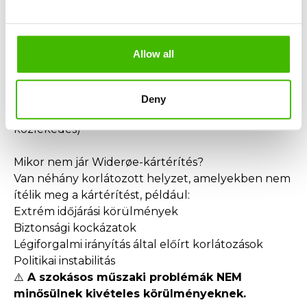
Elmulasztott egy csatlakozó járatot Widerøe-késés
miatt?
Ha egy Widerøe-járat késése miatt elmulasztotta a
Allow all
csatlakozó járatát, igényelhet:
Kártérítést az egész utazásért
Átirányítást a végállomásra
Deny
További kiadások megtérítését (szállás, étkezés,
közlekedés)
Mikor nem jár Widerøe-kártérítés?
Van néhány korlátozott helyzet, amelyekben nem
ítélik meg a kártérítést, például:
Extrém időjárási körülmények
Biztonsági kockázatok
Légiforgalmi irányítás által előírt korlátozások
Politikai instabilitás
⚠️
A szokásos műszaki problémák NEM
minősülnek kivételes körülményeknek.