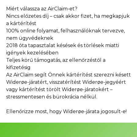
Miért válassza az AirClaim-et?
Nincs előzetes díj – csak akkor fizet, ha megkapjuk
a kártérítést
100% online folyamat, felhasználóknak tervezve,
nem ügyvédeknek
2018 óta tapasztalat késések és törlések miatti
igények kezelésében
Teljes körű támogatás, az ellenőrzéstől a
kifizetésig
Az AirClaim segít Önnek kártérítést szerezni késett
Widerøe-járatért, visszatérítést Widerøe-jegyéért
vagy kártérítést törölt Widerøe-járatokért –
stressmentesen és bürokrácia nélkül.
Ellenőrizze most, hogy Widerøe-járata jogosult-e!