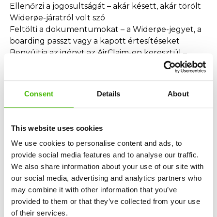
Ellenőrzi a jogosultságát – akár késett, akár törölt
Widerøe-járatról volt szó
Feltölti a dokumentumokat – a Widerøe-jegyet, a
boarding passzt vagy a kapott értesítéseket
Benyújtja az igényt az AirClaim-en keresztül –
minden online, néhány perc alatt
Ha a Widerøe megtagadja a fizetést, az AirClaim
jogi csapata mindent intéz, beleértve a jogi
Consent
Details
About
lépéseket is. Nem fizet előre semmit. Nem
szükséges jogi ismeretekre, nem veszít időt.
This website uses cookies
Megtagadott utasfelvétel vagy túlfoglalt
We use cookies to personalise content and ads, to
Widerøe-járat?
provide social media features and to analyse our traffic.
Ha egy túlfoglalt Widerøe-járat miatt maradt a
We also share information about your use of our site with
földön, törvényes joga van:
our social media, advertising and analytics partners who
A jegy teljes visszatérítéséhez
may combine it with other information that you’ve
Alternatív járathoz
provided to them or that they’ve collected from your use
Akár 600€ Widerøe-kártérítéshez
of their services.