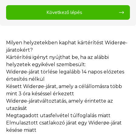
Következő lépés
Milyen helyzetekben kaphat kártérítést Widerøe-
járatokért?
Kártérítési igényt nyújthat be, ha az alábbi
helyzetek egyikével szembesült:
Widerøe-járat törlése legalább 14 napos előzetes
értesítés nélkül
Késett Widerøe-járat, amely a célállomásra több
mint 3 óra késéssel érkezett
Widerøe-járatváltoztatás, amely érintette az
utazását
Megtagadott utasfelvétel túlfoglalás miatt
Elmulasztott csatlakozó járat egy Widerøe-járat
késése miatt