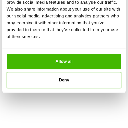
Nie, nie miałem.
provide social media features and to analyse our traffic.
We also share information about your use of our site with
our social media, advertising and analytics partners who
Tak, musiałem zmienić lot.
may combine it with other information that you’ve
provided to them or that they’ve collected from your use
of their services.
Krok następny (wybór danych)
Allow all
1.5 million customers
,
€100 million paid out
,
8
years
are strong numbers
Deny