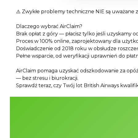
⚠️ Zwykłe problemy techniczne NIE są uważane z
Dlaczego wybrać AirClaim?
Brak opłat z góry — płacisz tylko jeśli uzyskamy
Proces w 100% online, zaprojektowany dla użytk
Doświadczenie od 2018 roku w obsłudze roszczeń 
Pełne wsparcie, od weryfikacji uprawnień do płat
AirClaim pomaga uzyskać odszkodowanie za opóźnio
— bez stresu i biurokracji.
Sprawdź teraz, czy Twój lot British Airways kwalifik