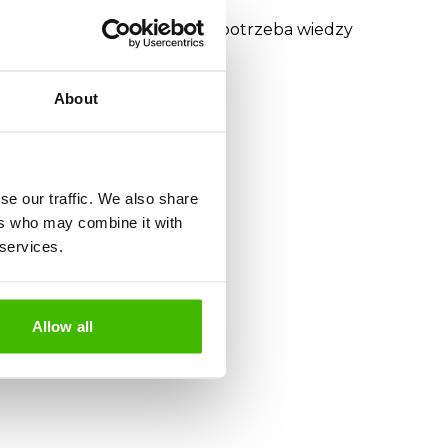
. Nie płacisz nic z góry. Nie potrzeba wiedzy
About
se our traffic. We also share
ers who may combine it with
 services.
Allow all