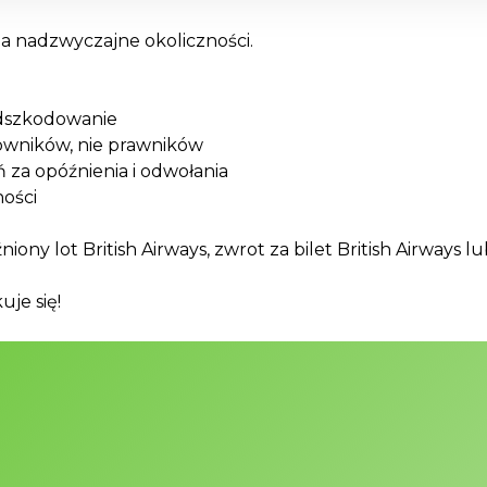
a nadzwyczajne okoliczności.
 odszkodowanie
owników, nie prawników
za opóźnienia i odwołania
ności
ny lot British Airways, zwrot za bilet British Airways l
uje się!