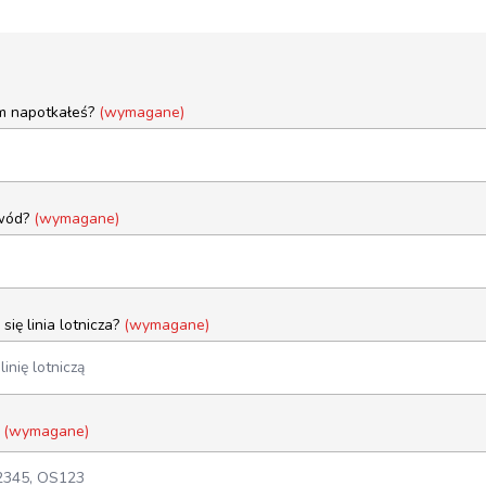
em napotkałeś?
(wymagane)
owód?
(wymagane)
się linia lotnicza?
(wymagane)
u
(wymagane)