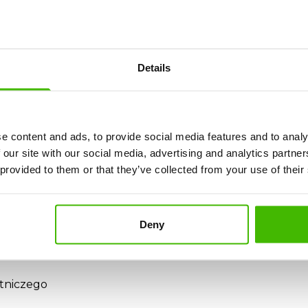
ny AirClaim zajmuje się wszystkim, w tym krokami prawnymi
Details
sh Airways?
e content and ads, to provide social media features and to analy
ish Airways?
 our site with our social media, advertising and analytics partn
 provided to them or that they’ve collected from your use of their
siłki, transport)
Deny
zyznawane?
otniczego