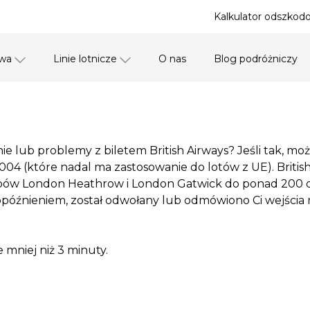
Kalkulator odszkodo
awa
Linie lotnicze
O nas
Blog podróżniczy
nie lub problemy z biletem British Airways? Jeśli tak, m
 (które nadal ma zastosowanie do lotów z UE). British 
bów London Heathrow i London Gatwick do ponad 200 des
 opóźnieniem, został odwołany lub odmówiono Ci wejścia
 mniej niż 3 minuty.