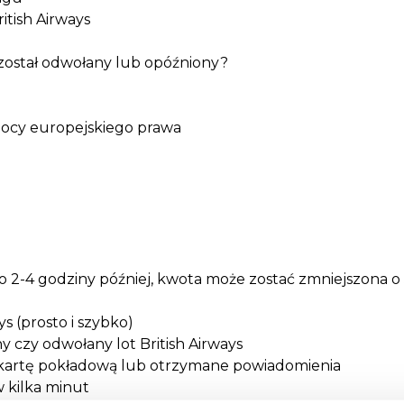
itish Airways
s został odwołany lub opóźniony?
mocy europejskiego prawa
ylko 2-4 godziny później, kwota może zostać zmniejszona o
s (prosto i szybko)
 czy odwołany lot British Airways
s, kartę pokładową lub otrzymane powiadomienia
w kilka minut