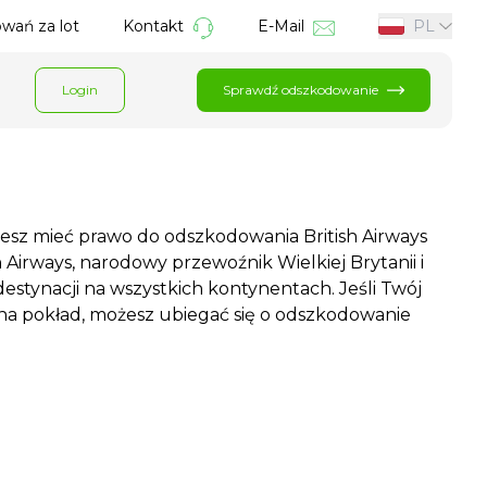
wań za lot
Kontakt
E-Mail
PL
Login
Sprawdź odszkodowanie
ożesz mieć prawo do odszkodowania British Airways
Airways, narodowy przewoźnik Wielkiej Brytanii i
tynacji na wszystkich kontynentach. Jeśli Twój
 na pokład, możesz ubiegać się o odszkodowanie