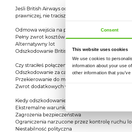
Jeśli British Airways odmówi zapłaty, zespół praw
prawniczej, nie tracisz czasu.
Odmowa wejścia na pokład lub overbooking Briti
Consent
Pełny zwrot kosztów biletu
Alternatywny lot
This website uses cookies
Odszkodowanie British Airways do 600€
We use cookies to personalis
Czy straciłeś połączenie z powodu opóźnienia Brit
information about your use of
Odszkodowanie za całą podróż
other information that you’ve
Przekierowanie do miejsca docelowego
Zwrot dodatkowych wydatków (zakwaterowanie, po
Kiedy odszkodowanie British Airways nie jest pr
Ekstremalne warunki pogodowe
Zagrożenia bezpieczeństwa
Ograniczenia narzucone przez kontrolę ruchu l
Niestabilność polityczna