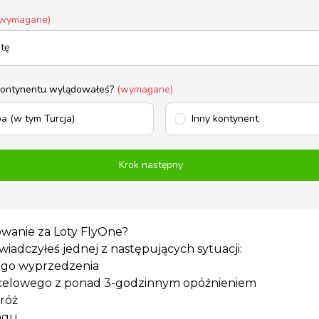
wymagane)
kontynentu wylądowałeś?
(wymagane)
a (w tym Turcja)
Inny kontynent
Krok następny
wanie za Loty FlyOne?
wiadczyłeś jednej z następujących sytuacji:
ego wyprzedzenia
docelowego z ponad 3-godzinnym opóźnieniem
róż
ngu