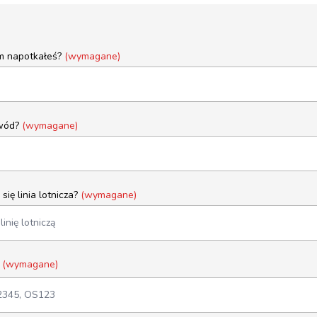
em napotkałeś?
(wymagane)
owód?
(wymagane)
się linia lotnicza?
(wymagane)
u
(wymagane)