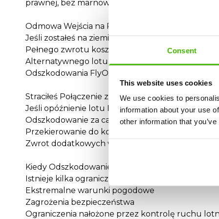
prawnej, bez marnowania czasu.
Odmowa Wejścia na Pokład lub Overbooking w 
Jeśli zostałeś na ziemi z powodu overbookingu F
Pełnego zwrotu kosztów biletu
Consent
Alternatywnego lotu
Odszkodowania FlyOne do €600
This website uses cookies
Straciłeś Połączenie z Powodu Opóźnienia FlyOn
We use cookies to personalis
Jeśli opóźnienie lotu FlyOne spowodowało, że prze
information about your use of
Odszkodowanie za całą podróż
other information that you’ve
Przekierowanie do końcowego miejsca docelow
Zwrot dodatkowych wydatków (zakwaterowanie, po
Kiedy Odszkodowanie FlyOne Nie Jest Przyznaw
Istnieje kilka ograniczonych sytuacji, w których 
Ekstremalne warunki pogodowe
Zagrożenia bezpieczeństwa
Ograniczenia nałożone przez kontrolę ruchu lot