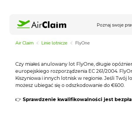
Poznaj swoje pr
Air Claim
Linie lotnicze
FlyOne
Czy miałeś anulowany lot FlyOne, długie opóźni
europejskiego rozporządzenia EC 261/2004. FlyOne 
Kiszyniowa i innych lotnisk w regionie. Jeśli Twó
możesz ubiegać się o odszkodowanie do €600.
👉
Sprawdzenie kwalifikowalności jest bezpłat