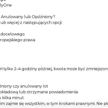
FlyOne
ał Anulowany lub Opóźniony?
ub więcej z następujących opcji:
a docelowego
ropejskiego prawa
arł tylko 2–4 godziny później, kwota może być zmniejszon
źniony czy anulowany lot
 pokładową lub otrzymane powiadomienia
w kilka minut
im zajmie się wszystkim, w tym krokami prawnymi. Nie pł