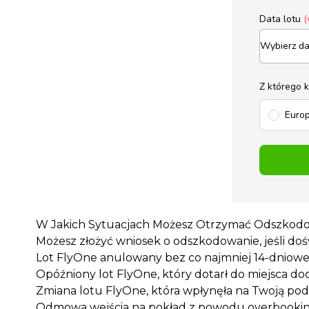
Data lotu
(
Z którego 
Europ
W Jakich Sytuacjach Możesz Otrzymać Odszkodo
Możesz złożyć wniosek o odszkodowanie, jeśli doś
Lot FlyOne anulowany bez co najmniej 14-dniow
Opóźniony lot FlyOne, który dotarł do miejsca 
Zmiana lotu FlyOne, która wpłynęła na Twoją pod
Odmowa wejścia na pokład z powodu overbooki