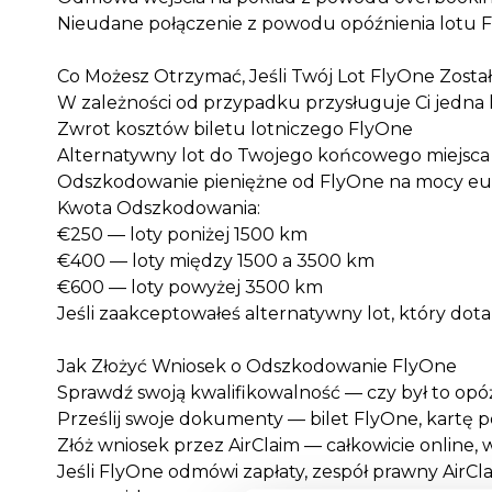
Nieudane połączenie z powodu opóźnienia lotu 
Co Możesz Otrzymać, Jeśli Twój Lot FlyOne Zost
W zależności od przypadku przysługuje Ci jedna l
Zwrot kosztów biletu lotniczego FlyOne
Alternatywny lot do Twojego końcowego miejsc
Odszkodowanie pieniężne od FlyOne na mocy eu
Kwota Odszkodowania:
€250 — loty poniżej 1500 km
€400 — loty między 1500 a 3500 km
€600 — loty powyżej 3500 km
Jeśli zaakceptowałeś alternatywny lot, który dot
Jak Złożyć Wniosek o Odszkodowanie FlyOne
Sprawdź swoją kwalifikowalność — czy był to opó
Prześlij swoje dokumenty — bilet FlyOne, kartę
Złóż wniosek przez AirClaim — całkowicie online, 
Jeśli FlyOne odmówi zapłaty, zespół prawny AirCla