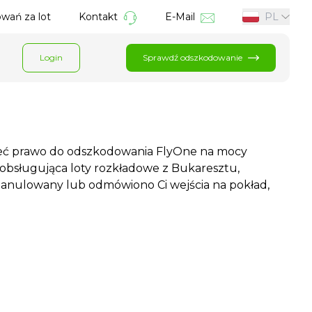
wań za lot
Kontakt
E-Mail
PL
Login
Sprawdź odszkodowanie
 mieć prawo do odszkodowania FlyOne na mocy
, obsługująca loty rozkładowe z Bukaresztu,
tał anulowany lub odmówiono Ci wejścia na pokład,