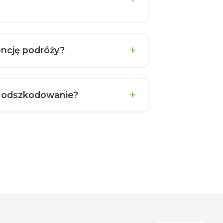
encję podróży?
am odszkodowanie?