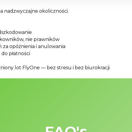
a nadzwyczajne okoliczności.
 odszkodowanie
tkowników, nie prawników
 za opóźnienia i anulowania
 do płatności
ony lot FlyOne — bez stresu i bez biurokracji.
FAQ's