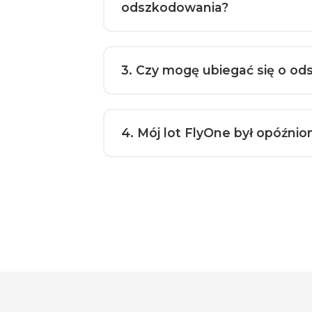
odszkodowania?
3
. Czy mogę ubiegać się o od
4
. Mój lot FlyOne był opóźn