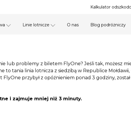
Kalkulator odszkodo
awa
Linie lotnicze
O nas
Blog podróżniczy
enie lub problemy z biletem FlyOne? Jeśli tak, możesz
to tania linia lotnicza z siedzibą w Republice Mołdawii
j lot FlyOne przybył z opóźnieniem ponad 3 godziny, zos
ne i zajmuje mniej niż 3 minuty.