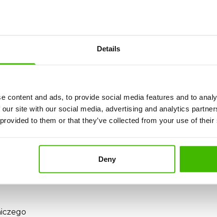
FlyOne?
lyOne, masz prawnie prawo do:
Details
e?
e content and ads, to provide social media features and to analy
gapiłeś lot łączący, możesz ubiegać się o:
 our site with our social media, advertising and analytics partn
 provided to them or that they’ve collected from your use of their
ego
siłki, transport)
Deny
ane?
odszkodowanie nie jest przyznawane, na przykład:
niczego