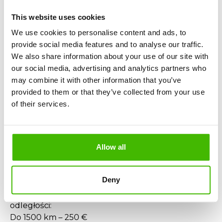
Bezpłatnego przesunięcia na inny lot
Nawet jeśli zaproponowano Ci alternatywny lot,
This website uses cookies
możesz otrzymać odszkodowanie, jeśli dotarłeś do
We use cookies to personalise content and ads, to
celu ze znacznym opóźnieniem. Masz prawo do
provide social media features and to analyse our traffic.
odszkodowania, jeśli:
We also share information about your use of our site with
Zostałeś późno poinformowany o odwołaniu
our social media, advertising and analytics partners who
Alternatywny lot przybył znacznie później
may combine it with other information that you’ve
Nie było rzeczywistych nadzwyczajnych
provided to them or that they’ve collected from your use
okoliczności (ekstremalna pogoda, ATC itp.)
of their services.
Które loty Lufthansa kwalifikują się do
odszkodowania?
Możesz ubiegać się o odszkodowanie, jeśli:
Allow all
Lot odleciał z lotniska UE (w tym z Rumunii)
Lub przyleciał do UE i był obsługiwany przez
Deny
Lufthansę
Wartość odszkodowania w zależności od
odległości:
Do 1500 km – 250 €