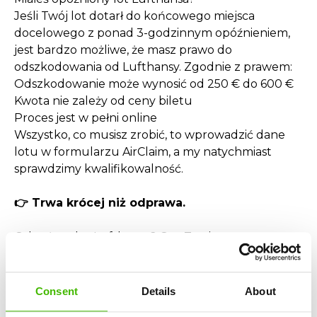
Jeśli Twój lot dotarł do końcowego miejsca
docelowego z ponad 3-godzinnym opóźnieniem,
jest bardzo możliwe, że masz prawo do
odszkodowania od Lufthansy. Zgodnie z prawem:
Odszkodowanie może wynosić od 250 € do 600 €
Kwota nie zależy od ceny biletu
Proces jest w pełni online
Wszystko, co musisz zrobić, to wprowadzić dane
lotu w formularzu AirClaim, a my natychmiast
sprawdzimy kwalifikowalność.
👉 Trwa krócej niż odprawa.
Odwołany lot Lufthansa? Oto Twoje prawa
Jeśli doszło do odwołania lotu Lufthansa mniej niż
14 dni przed odlotem, masz prawo do:
Odszkodowania Lufthansa do 600 €
Consent
Details
About
Zwrotu kosztu biletu lub