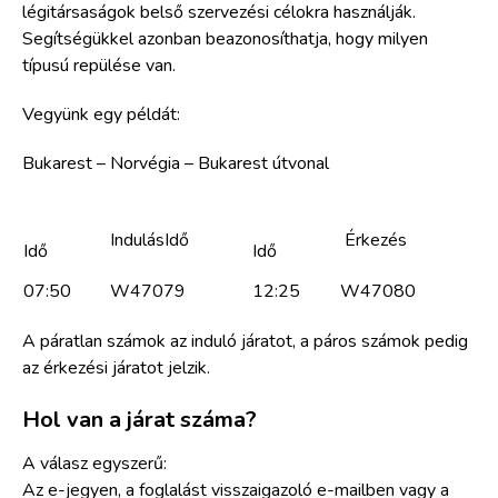
légitársaságok belső szervezési célokra használják.
Segítségükkel azonban beazonosíthatja, hogy milyen
típusú repülése van.
Vegyünk egy példát:
Bukarest – Norvégia – Bukarest útvonal
Ind
ulás
Idő
Érkezés
Idő
Idő
07:50
W47079
12:25
W47080
A páratlan számok az induló járatot, a páros számok pedig
az érkezési járatot jelzik.
Hol van a járat száma?
A válasz egyszerű:
Az e-jegyen, a foglalást visszaigazoló e-mailben vagy a