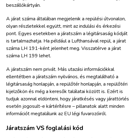
beszállókártyán.
A járat száma általában megjelenik a repülési útvonalon,
olyan részletekkel együtt, mint az indulási és érkezési
pont. Egyes esetekben a járatszám a légitársaság kódját
is tartalmazhatja. Ha például a Lufthansával repül, a járat
száma LH 191-ként jelenhet meg. Visszatérve a járat
száma LH 199 lehet.
A járatszám nem privát. Más utazási információkkal
ellentétben a járatszám nyilvános, és megtalálható a
légitársaság honlapján, a repülőtér honlapján, a repülőtéri
kijelzőkön és még a keresők találatai között is. Ezért is
tudjuk azonnal eldönteni, hogy járatkésés vagy járattörlés
esetén jogosult-e kártérítésre – pillanatok alatt minden
információt megtalálunk az EU légi fuvarozóiról.
Járatszám VS foglalási kód