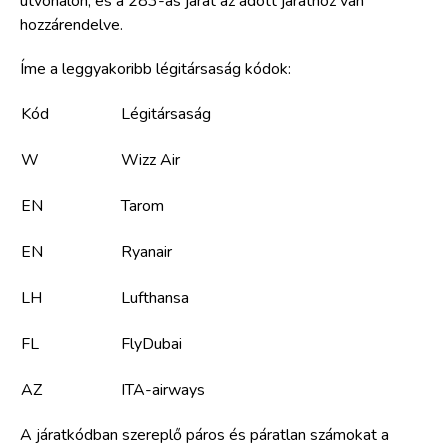
útvonalon, és a 283-as járat az adott járathoz van
hozzárendelve.
Íme a leggyakoribb légitársaság kódok:
Kód
Légitársaság
W
Wizz Air
EN
Tarom
EN
Ryanair
LH
Lufthansa
FL
FlyDubai
AZ
ITA-airways
A járatkódban szereplő páros és páratlan számokat a