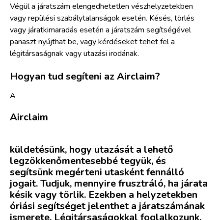
Végül a járatszám elengedhetetlen vészhelyzetekben
vagy repülési szabálytalanságok esetén. Késés, törlés
vagy járatkimaradás esetén a járatszám segítségével
panaszt nyújthat be, vagy kérdéseket tehet fel a
légitársaságnak vagy utazási irodának.
Hogyan tud segíteni az Airclaim?
A
Airclaim
küldetésünk, hogy utazását a lehető
legzökkenőmentesebbé tegyük, és
segítsünk megérteni utasként fennálló
jogait. Tudjuk, mennyire frusztráló, ha járata
késik vagy törlik. Ezekben a helyzetekben
óriási segítséget jelenthet a járatszámának
ismerete. Légitársaságokkal foglalkozunk,