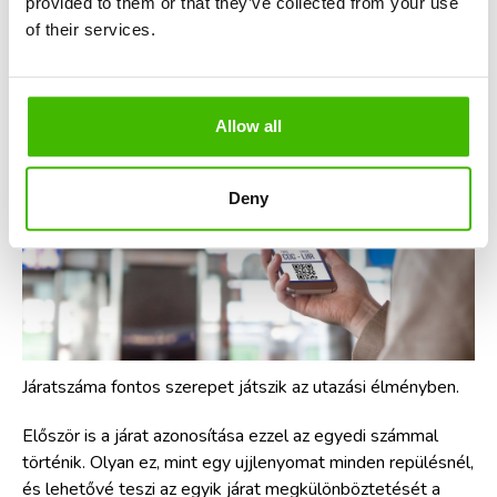
provided to them or that they’ve collected from your use
A járatszámok jelentősége
of their services.
Allow all
Deny
Járatszáma fontos szerepet játszik az utazási élményben.
Először is a járat azonos
ítása ezzel az egyedi számmal
történik. Olyan ez, mint egy ujjlenyomat minden repülésnél,
és lehetővé teszi az egyik járat megkülönböztetését a