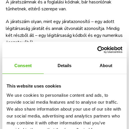
A járatszámnak és a foglalási kódnak, bár hasonlónak
tűnhetnek, eltérő szerepe van.
A járatszám olyan, mint egy járatazonosító – egy adott
légitársaság járatát és annak útvonalát azonosítja. Mindig
két részből áll – egy légitársaság kódból és egy numerikus
összetevőből.
A foglalási kód egy egyedi kód, amely az Ön konkrét
foglalásához kapcsolódik. Ez elengedhetetlen az utazási
Consent
Details
About
foglalás kezeléséhez, mivel lehetővé teszi a légitársaság
számára, hogy azonosítsa a foglalás konkrét részleteit, és
szükség esetén módosítsa utazási adatait.
This website uses cookies
Például egy American Airlines járat járatszáma így nézhet
We use cookies to personalise content and ads, to
ki: „AA1234”. Ez segít azonosítani a keresett járatot a
provide social media features and to analyse our traffic.
repülőtéren vagy a légitársaság honlapján. Míg a foglalási
We also share information about your use of our site with
kód lehet „XYZ123”. Ezt a kódot fogja használni, amikor
our social media, advertising and analytics partners who
ellenőrzi a foglalást vagy módosítja azt.
may combine it with other information that you’ve