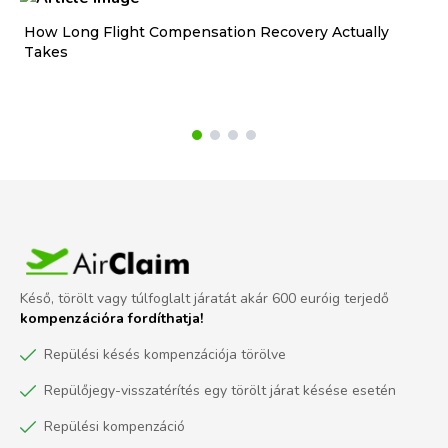
How Long Flight Compensation Recovery Actually
Ho
Takes
wa
Késő, törölt vagy túlfoglalt járatát akár 600 euróig terjedő
kompenzációra fordíthatja!
Repülési késés kompenzációja törölve
Repülőjegy-visszatérítés egy törölt járat késése esetén
Repülési kompenzáció