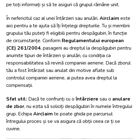
pe toți informați și să te asiguri că grupul rămâne unit.
În nefericitul caz al unei întârzieri sau anulări,
Airclaim
este
aici pentru a te ajuta să îți înțelegi drepturile. Tu și membrii
grupului tău puteți fi eligibili pentru despăgubiri, în funcție
de circumstanțe. Conform
Regulamentului european
(CE) 261/2004
, pasagerii au dreptul la despăgubiri pentru
anumite tipuri de întârzieri și anulări, cu condiția ca
responsabilitatea să revină companiei aeriene. Dacă zborul
tău a fost întârziat sau anulat din motive aflate sub
controlul companiei aeriene, ai putea avea dreptul la
compensații.
Sfat util:
Dacă te confrunți cu o
întârziere
sau o
anulare
de zbor
, nu ezita să soliciți despăgubiri în numele întregului
grup. Echipa
Airclaim
te poate ghida pe parcursul
întregului proces și se va asigura că obții ceea ce ți se
cuvine.