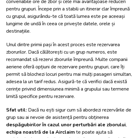
convenabile ore de zbor și cele mai avantajoase reduceri
pentru grupuri. Începe prin a stabili un itinerar clar împreună
cu grupul, asigurându-te că toată lumea este pe aceeași
lungime de undă în ceea ce privește datele, orele și
destinațiile.
Unul dintre primii pași în acest proces este rezervarea
zborurilor. Dacă călătorești cu un grup numeros, este
recomandat să rezervi zborurile împreună. Multe companii
aeriene oferă opțiuni de rezervare pentru grupuri, care îți
permit să blochezi locuri pentru mai mulți pasageri simultan,
adesea la un tarif redus. Asigură-te că verifici dacă există
cerințe privind dimensiunea minimă a grupului sau termene
limită specifice pentru rezervare.
Sfat util:
Dacă nu ești sigur cum să abordezi rezervările de
grup sau ai nevoie de asistență pentru obținerea
despăgubirilor în cazul unor perturbări ale zborului
,
echipa noastră de la
Airclaim
te poate ajuta să