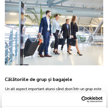
Călătoriile de grup și bagajele
Un alt aspect important atunci când zbori într-un grup este
gestionarea bagajelor. Mulți călători trec cu vederea modul
în care trebuie organizate bagajele pentru mai mulți
pasageri, însă acest lucru poate deveni problematic atunci