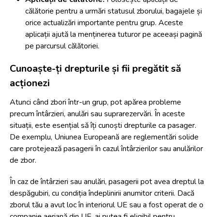
călătorie pentru a urmări statusul zborului, bagajele și
orice actualizări importante pentru grup. Aceste
aplicații ajută la menținerea tuturor pe aceeași pagină
pe parcursul călătoriei.
Cunoaște-ți drepturile și fii pregătit să
acționezi
Atunci când zbori într-un grup, pot apărea probleme
precum întârzieri, anulări sau suprarezervări. În aceste
situații, este esențial să îți cunoști drepturile ca pasager.
De exemplu, Uniunea Europeană are reglementări solide
care protejează pasagerii în cazul întârzierilor sau anulărilor
de zbor.
În caz de întârzieri sau anulări, pasagerii pot avea dreptul la
despăgubiri, cu condiția îndeplinirii anumitor criterii. Dacă
zborul tău a avut loc în interiorul UE sau a fost operat de o
companie aeriană din UE, ai putea fi eligibil pentru