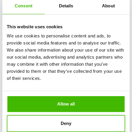
când călătorești în grup. Iată câteva sfaturi pentru a ține
Consent
Details
About
situația bagajelor sub control:
Limita de bagaje:
Asigură-te că toată lumea
This website uses cookies
cunoaște politicile companiei aeriene privind bagajele.
We use cookies to personalise content and ads, to
Multe companii permit un bagaj de cală gratuit per
provide social media features and to analyse our traffic.
pasager, însă acest lucru poate varia.
We also share information about your use of our site with
our social media, advertising and analytics partners who
Etichetează bagajele:
Atunci când călătoresc mai
may combine it with other information that you’ve
multe persoane, bagajele se pot încurca ușor. Asigură-
provided to them or that they’ve collected from your use
te că toate bagajele sunt etichetate clar cu numele,
of their services.
detaliile zborului și informațiile de contact.
Limite pentru bagajul de mână:
Asigură-te că toți
membrii grupului cunosc restricțiile pentru bagajele de
Allow all
cabină. Este adesea mai ușor de gestionat un bagaj
mai mic, dar trebuie respectate limitele de greutate și
dimensiune pentru întregul grup.
Deny