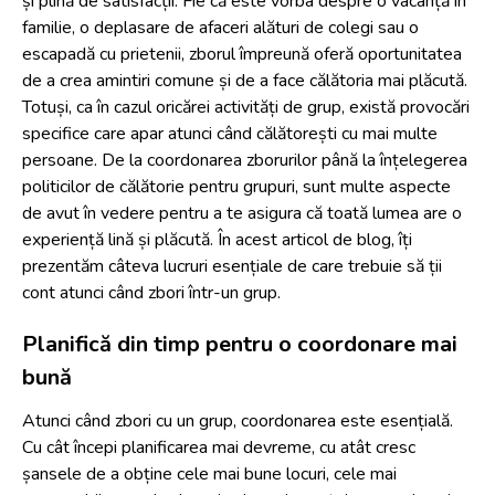
și plină de satisfacții. Fie că este vorba despre o vacanță în
familie, o deplasare de afaceri alături de colegi sau o
escapadă cu prietenii, zborul împreună oferă oportunitatea
de a crea amintiri comune și de a face călătoria mai plăcută.
Totuși, ca în cazul oricărei activități de grup, există provocări
specifice care apar atunci când călătorești cu mai multe
persoane. De la coordonarea zborurilor până la înțelegerea
politicilor de călătorie pentru grupuri, sunt multe aspecte
de avut în vedere pentru a te asigura că toată lumea are o
experiență lină și plăcută. În acest articol de blog, îți
prezentăm câteva lucruri esențiale de care trebuie să ții
cont atunci când zbori într-un grup.
Planifică din timp pentru o coordonare mai
bună
Atunci când zbori cu un grup, coordonarea este esențială.
Cu cât începi planificarea mai devreme, cu atât cresc
șansele de a obține cele mai bune locuri, cele mai