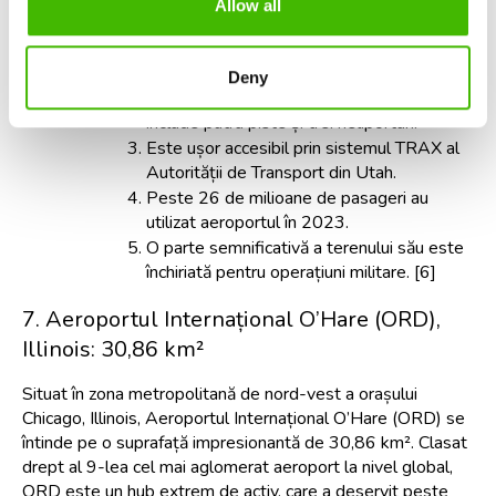
Internațional Salt Lake City:
Allow all
Este situat la doar patru mile vest de Salt 
Lake City.
Deny
Aeroportul se întinde pe 31,16 km² și 
include patru piste și trei heliporturi.
Este ușor accesibil prin sistemul TRAX al 
Autorității de Transport din Utah.
Peste 26 de milioane de pasageri au 
utilizat aeroportul în 2023.
O parte semnificativă a terenului său este 
închiriată pentru operațiuni militare. [6]
7. Aeroportul Internațional O’Hare (ORD), 
Illinois: 30,86 km²
Situat în zona metropolitană de nord-vest a orașului 
Chicago, Illinois, Aeroportul Internațional O’Hare (ORD) se 
întinde pe o suprafață impresionantă de 30,86 km². Clasat 
drept al 9-lea cel mai aglomerat aeroport la nivel global, 
ORD este un hub extrem de activ, care a deservit peste 