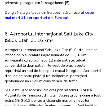
primește pasageri din întreaga lume. [5]
Doriți să aflați situația din Europa? Iată un 
top al celor 
mai mari 11 aeroporturi din Europa
!
6. Aeroportul Internațional Salt Lake City 
(SLC), Utah: 31,16 km²
Aeroportul Internațional Salt Lake City (SLC) din Utah se 
întinde pe o suprafață impresionantă de 31,16 km², 
echivalentă cu aproximativ 12 mile pătrate. Situat 
convenabil la doar patru mile vest de oraș, acesta 
reprezintă un nod de transport crucial în regiune. Aeroportul 
dispune de patru piste și trei heliporturi, permițând 
gestionarea unui volum considerabil de trafic.
SLC este ușor accesibil din oraș prin sistemul TRAX al 
Autorității de Transport din Utah. Această conexiune a fost 
extinsă în 2013 pentru a răspunde mai bine nevoilor 
navetiștilor și călătorilor. În plus, aeroportul oferă facilități 