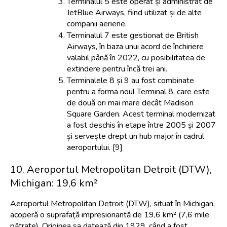
Terminalul 5 este operat și administrat de 
JetBlue Airways, fiind utilizat și de alte 
companii aeriene.
Terminalul 7 este gestionat de British 
Airways, în baza unui acord de închiriere 
valabil până în 2022, cu posibilitatea de 
extindere pentru încă trei ani.
Terminalele 8 și 9 au fost combinate 
pentru a forma noul Terminal 8, care este 
de două ori mai mare decât Madison 
Square Garden. Acest terminal modernizat 
a fost deschis în etape între 2005 și 2007 
și servește drept un hub major în cadrul 
aeroportului. [9]
10. Aeroportul Metropolitan Detroit (DTW), 
Michigan: 19,6 km²
Aeroportul Metropolitan Detroit (DTW), situat în Michigan, 
acoperă o suprafață impresionantă de 19,6 km² (7,6 mile 
pătrate). Originea sa datează din 1929, când a fost 