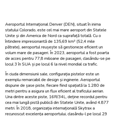
Aeroportul Internațional Denver (DEN), situat în inima 
statului Colorado, este cel mai mare aeroport din Statele 
Unite și din America de Nord ca suprafață totală. Cu o 
întindere impresionantă de 135,69 km² (52,4 mile 
pătrate), aeroportul reușește să gestioneze eficient un 
volum mare de pasageri. În 2023, aeroportul a fost poarta 
de acces pentru 77,8 milioane de pasageri, clasându-se pe 
locul 3 în SUA și pe locul 6 la nivel mondial ca trafic.
În ciuda dimensiunii sale, configurația pistelor este un 
exemplu remarcabil de design și inginerie. Aeroportul 
dispune de șase piste, fiecare fiind spațiată la 1.280 de 
metri pentru a asigura un flux eficient al traficului aerian. 
Una dintre aceste piste, 16R/34L, deține recordul pentru 
cea mai lungă pistă publică din Statele Unite, având 4.877 
metri. În 2018, organizația internațională Skytrax a 
recunoscut excelența aeroportului, clasându-l pe locul 29 