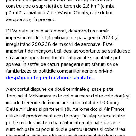
construit pe o suprafață de teren de 2,6 km² (o milă 
pătrată) achiziționată de Wayne County, care deține 
aeroportul și în prezent.
DTW este un hub aglomerat, deservind un număr 
impresionant de 31,4 milioane de pasageri în 2023 și 
înregistrând 290.238 de mișcări de aeronave. Este 
important de menționat că, deși aeroporturile se străduiesc 
să asigure operațiuni fluente, întârzierile și anulările pot 
apărea. În astfel de cazuri, pasagerii sunt sfătuiți să se 
familiarizeze cu politicile companiilor aeriene privind 
despăgubirile pentru zboruri anulate.
Aeroportul dispune de două terminale și șase piste. 
Terminalul McNamara este cel mai mare dintre cele două și 
include trei zone de îmbarcare cu un total de 103 porți. 
Delta Air Lines și partenerii săi, Aeromexico și Air France, 
utilizează predominant aceste porți. Douăsprezece dintre 
porți sunt destinate îmbarcărilor internaționale, iar zece 
sunt echipate cu poduri duble pentru urcarea și coborârea 
pasagerilor, ceea ce eficientizează procesul de debarcare. 