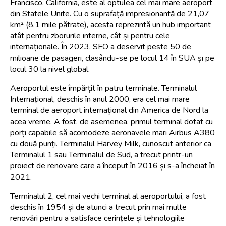
Francisco, California, este al optulea cel mai mare aeroport 
din Statele Unite. Cu o suprafață impresionantă de 21,07 
km² (8,1 mile pătrate), acesta reprezintă un hub important 
atât pentru zborurile interne, cât și pentru cele 
internaționale. În 2023, SFO a deservit peste 50 de 
milioane de pasageri, clasându-se pe locul 14 în SUA și pe 
locul 30 la nivel global.
Aeroportul este împărțit în patru terminale. Terminalul 
Internațional, deschis în anul 2000, era cel mai mare 
terminal de aeroport internațional din America de Nord la 
acea vreme. A fost, de asemenea, primul terminal dotat cu 
porți capabile să acomodeze aeronavele mari Airbus A380 
cu două punți. Terminalul Harvey Milk, cunoscut anterior ca 
Terminalul 1 sau Terminalul de Sud, a trecut printr-un 
proiect de renovare care a început în 2016 și s-a încheiat în 
2021.
Terminalul 2, cel mai vechi terminal al aeroportului, a fost 
deschis în 1954 și de atunci a trecut prin mai multe 
renovări pentru a satisface cerințele și tehnologiile 