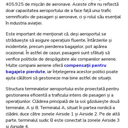
405.925 de mișcări de aeronave. Aceste cifre nu reflectă 
doar capacitatea aeroportului de a face față unui trafic 
semnificativ de pasageri și aeronave, ci și rolul său esențial 
în industria aviației.
Este important de menționat că, deși aeroportul se 
străduiește să asigure operațiuni fluente, întârzierile și 
incidentele, precum pierderea bagajelor, pot apărea 
ocazional. În astfel de cazuri, pasagerii sunt sfătuiți să 
verifice politicile de despăgubire ale companiilor aeriene. 
Multe companii aeriene oferă 
compensații pentru 
bagajele pierdute
, iar înțelegerea acestor politici poate 
ajuta călătorii să gestioneze mai bine astfel de situații.
Structura terminalelor aeroportului este proiectată pentru 
gestionarea eficientă a traficului intens de pasageri și a 
operațiunilor. Clădirea principală de la sol găzduiește două 
terminale, A și B. Terminalul A, situat în partea nordică a 
clădirii, duce către zonele Airside 1 și Airside 2. Pe de altă 
parte, terminalul sudic B este conectat la zonele Airside 3 
și Airside 4.