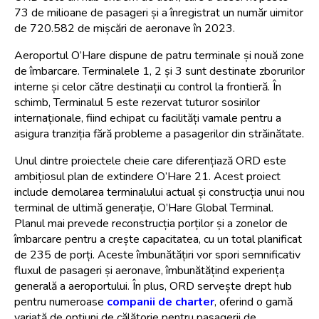
73 de milioane de pasageri și a înregistrat un număr uimitor 
de 720.582 de mișcări de aeronave în 2023.
Aeroportul O’Hare dispune de patru terminale și nouă zone 
de îmbarcare. Terminalele 1, 2 și 3 sunt destinate zborurilor 
interne și celor către destinații cu control la frontieră. În 
schimb, Terminalul 5 este rezervat tuturor sosirilor 
internaționale, fiind echipat cu facilități vamale pentru a 
asigura tranziția fără probleme a pasagerilor din străinătate.
Unul dintre proiectele cheie care diferențiază ORD este 
ambițiosul plan de extindere O’Hare 21. Acest proiect 
include demolarea terminalului actual și construcția unui nou 
terminal de ultimă generație, O’Hare Global Terminal. 
Planul mai prevede reconstrucția porților și a zonelor de 
îmbarcare pentru a crește capacitatea, cu un total planificat 
de 235 de porți. Aceste îmbunătățiri vor spori semnificativ 
fluxul de pasageri și aeronave, îmbunătățind experiența 
generală a aeroportului. În plus, ORD servește drept hub 
pentru numeroase
 companii de charter
, oferind o gamă 
variată de opțiuni de călătorie pentru pasagerii de 