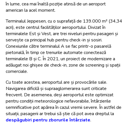
în lume, cea mai înaltă poziție atinsă de un aeroport 
american la acel moment.
Terminalul Jeppesen, cu o suprafață de 139.000 m² (34,34 
acri), este centrul facilităților aeroportului. Divizat în 
terminalele Est și Vest, are trei niveluri pentru pasageri și 
servește ca principal hub pentru check-in și sosiri. 
Conexiunile către terminalul A se fac printr-o pasarelă 
pietonală, în timp ce trenurile automate conectează 
terminalele B și C. În 2021, un proiect de modernizare a 
adăugat noi ghișee de check-in, zone de screening și spații 
comerciale.
Cu toate acestea, aeroportul are și provocările sale. 
Navigarea dificilă și supraaglomerarea sunt criticate 
frecvent. De asemenea, deși aeroportul este optimizat 
pentru condiții meteorologice nefavorabile, întârzierile 
semnificative pot apărea în cazul vremii severe. În astfel de 
situații, pasagerii ar trebui să știe că pot avea dreptul la 
despăgubiri pentru zborurile întârziate
.