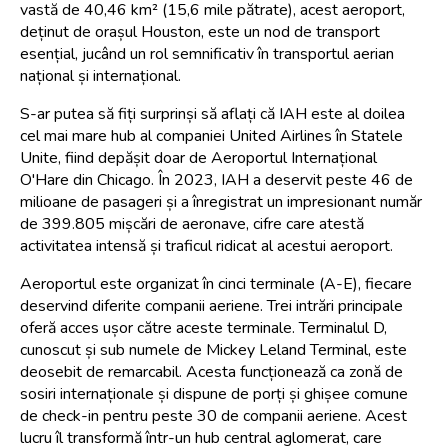
vastă de 40,46 km² (15,6 mile pătrate), acest aeroport, 
deținut de orașul Houston, este un nod de transport 
esențial, jucând un rol semnificativ în transportul aerian 
național și internațional.
S-ar putea să fiți surprinși să aflați că IAH este al doilea 
cel mai mare hub al companiei United Airlines în Statele 
Unite, fiind depășit doar de Aeroportul Internațional 
O'Hare din Chicago. În 2023, IAH a deservit peste 46 de 
milioane de pasageri și a înregistrat un impresionant număr 
de 399.805 mișcări de aeronave, cifre care atestă 
activitatea intensă și traficul ridicat al acestui aeroport.
Aeroportul este organizat în cinci terminale (A-E), fiecare 
deservind diferite companii aeriene. Trei intrări principale 
oferă acces ușor către aceste terminale. Terminalul D, 
cunoscut și sub numele de Mickey Leland Terminal, este 
deosebit de remarcabil. Acesta funcționează ca zonă de 
sosiri internaționale și dispune de porți și ghișee comune 
de check-in pentru peste 30 de companii aeriene. Acest 
lucru îl transformă într-un hub central aglomerat, care 