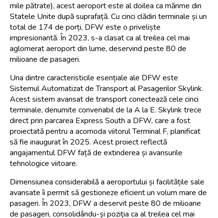
mile pătrate), acest aeroport este al doilea ca mărime din 
Statele Unite după suprafață. Cu cinci clădiri terminale și un 
total de 174 de porți, DFW este o priveliște 
impresionantă. În 2023, s-a clasat ca al treilea cel mai 
aglomerat aeroport din lume, deservind peste 80 de 
milioane de pasageri.
Una dintre caracteristicile esențiale ale DFW este 
Sistemul Automatizat de Transport al Pasagerilor Skylink. 
Acest sistem avansat de transport conectează cele cinci 
terminale, denumite convenabil de la A la E. Skylink trece 
direct prin parcarea Express South a DFW, care a fost 
proiectată pentru a acomoda viitorul Terminal F, planificat 
să fie inaugurat în 2025. Acest proiect reflectă 
angajamentul DFW față de extinderea și avansurile 
tehnologice viitoare.
Dimensiunea considerabilă a aeroportului și facilitățile sale 
avansate îi permit să gestioneze eficient un volum mare de 
pasageri. În 2023, DFW a deservit peste 80 de milioane 
de pasageri, consolidându-și poziția ca al treilea cel mai 