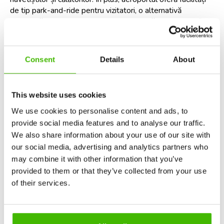
de tip park-and-ride pentru vizitatori, o alternativă 
accesibilă ca preț la parcarea aeroportuară, care poate fi 
adesea costisitoare și incomodă.
Deși nu este cel mai aglomerat aeroport din această listă, 
Consent
Details
About
SLC a înregistrat totuși un trafic semnificativ. În 2023, 
peste 26 de milioane de pasageri au trecut prin 
terminalele sale. De la înființarea sa în 1960, aeroportul a 
experimentat o creștere considerabilă, care a necesitat 
This website uses cookies
extinderi. Acest proces este în desfășurare încă din 2014.
We use cookies to personalise content and ads, to
provide social media features and to analyse our traffic.
Un aspect unic al SLC este utilizarea sa pentru scopuri 
We also share information about your use of our site with
militare. Peste 500.000 m² (123,6 acri) din terenul 
aeroportului sunt închiriați Guvernului SUA pentru 
our social media, advertising and analytics partners who
operațiuni militare. În mod specific, găzduiește baza Roland 
may combine it with other information that you’ve
R Wright Air National Guard. Acest dublu rol adaugă un alt 
provided to them or that they’ve collected from your use
nivel de complexitate și semnificație operațiunilor 
of their services.
aeroportului.
Puncte cheie despre Aeroportul 