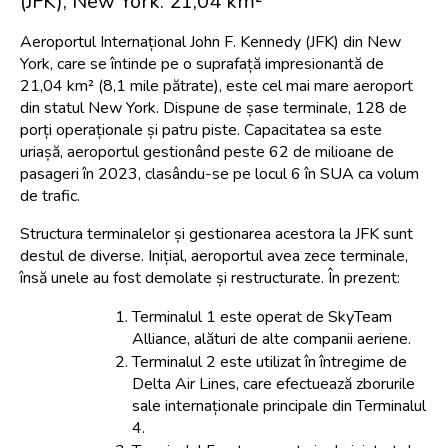
(JFK), New York: 21,04 km²
Aeroportul Internațional John F. Kennedy (JFK) din New 
York, care se întinde pe o suprafață impresionantă de 
21,04 km² (8,1 mile pătrate), este cel mai mare aeroport 
din statul New York. Dispune de șase terminale, 128 de 
porți operaționale și patru piste. Capacitatea sa este 
uriașă, aeroportul gestionând peste 62 de milioane de 
pasageri în 2023, clasându-se pe locul 6 în SUA ca volum 
de trafic.
Structura terminalelor și gestionarea acestora la JFK sunt 
destul de diverse. Inițial, aeroportul avea zece terminale, 
însă unele au fost demolate și restructurate. În prezent:
Terminalul 1 este operat de SkyTeam 
Alliance, alături de alte companii aeriene.
Terminalul 2 este utilizat în întregime de 
Delta Air Lines, care efectuează zborurile 
sale internaționale principale din Terminalul 
4.