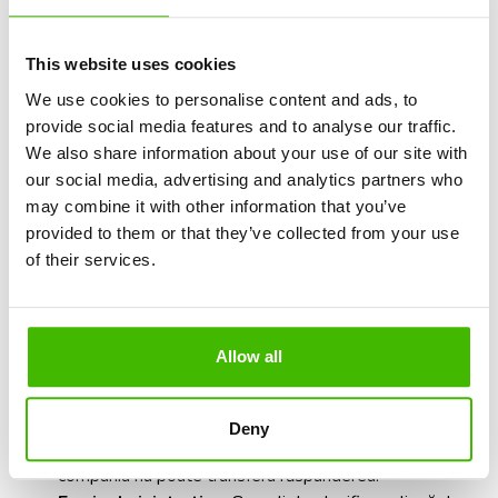
This website uses cookies
We use cookies to personalise content and ads, to
provide social media features and to analyse our traffic.
We also share information about your use of our site with
our social media, advertising and analytics partners who
may combine it with other information that you’ve
Legislația și instanțele europene nu permit invocarea
provided to them or that they’ve collected from your use
circumstanțelor extraordinare pentru orice tip de incident.
of their services.
Iată câteva situații unde operatorul trebuie să răspundă și
să compenseze pasagerii afectați:
Defecte tehnice uzuale
: Problemele tehnice
Allow all
provocate de uzura normală sau de lipsa întreținerii
programate cad în responsabilitatea companiei.
Grevele interne
: Dacă personalul operatorului, cum
Deny
ar fi piloți sau însoțitori de zbor, decide să protesteze,
compania nu poate transfera răspunderea.