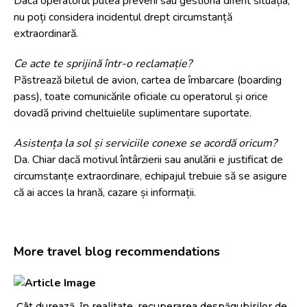
Dacă operatorul putea preveni sau gestiona diferit situația,
nu poți considera incidentul drept circumstanță
extraordinară.
Ce acte te sprijină într-o reclamație?
Păstrează biletul de avion, cartea de îmbarcare (boarding
pass), toate comunicările oficiale cu operatorul și orice
dovadă privind cheltuielile suplimentare suportate.
Asistența la sol și serviciile conexe se acordă oricum?
Da. Chiar dacă motivul întârzierii sau anulării e justificat de
circumstanțe extraordinare, echipajul trebuie să se asigure
că ai acces la hrană, cazare și informații.
More travel blog recommendations
Cât durează, în realitate, recuperarea despăgubirilor de
Cu