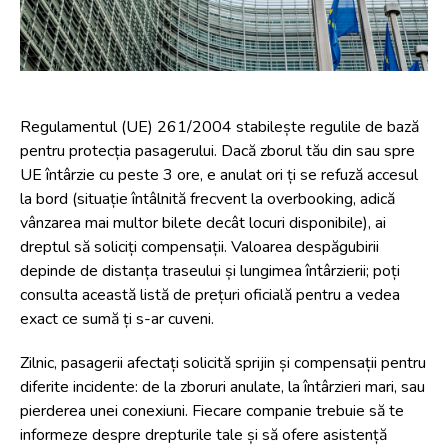
Regulamentul (UE) 261/2004 stabilește regulile de bază
pentru protecția pasagerului. Dacă zborul tău din sau spre
UE întârzie cu peste 3 ore, e anulat ori ți se refuză accesul
la bord (situație întâlnită frecvent la overbooking, adică
vânzarea mai multor bilete decât locuri disponibile), ai
dreptul să soliciți compensații. Valoarea despăgubirii
depinde de distanța traseului și lungimea întârzierii; poți
consulta
această listă de prețuri oficială
pentru a vedea
exact ce sumă ți s-ar cuveni.
Zilnic, pasagerii afectați solicită sprijin și compensații pentru
diferite incidente: de la zboruri anulate, la întârzieri mari, sau
pierderea unei conexiuni. Fiecare companie trebuie să te
informeze despre drepturile tale și să ofere asistență