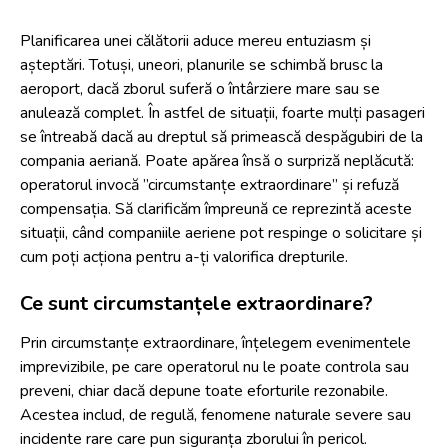
Planificarea unei călătorii aduce mereu entuziasm și
așteptări. Totuși, uneori, planurile se schimbă brusc la
aeroport, dacă zborul suferă o întârziere mare sau se
anulează complet. În astfel de situații, foarte mulți pasageri
se întreabă dacă au dreptul să primească despăgubiri de la
compania aeriană. Poate apărea însă o surpriză neplăcută:
operatorul invocă ”circumstanțe extraordinare” și refuză
compensația. Să clarificăm împreună ce reprezintă aceste
situații, când companiile aeriene pot respinge o solicitare și
cum poți acționa pentru a-ți valorifica drepturile.
Ce sunt circumstanțele extraordinare?
Prin circumstanțe extraordinare, înțelegem evenimentele
imprevizibile, pe care operatorul nu le poate controla sau
preveni, chiar dacă depune toate eforturile rezonabile.
Acestea includ, de regulă, fenomene naturale severe sau
incidente rare care pun siguranța zborului în pericol.