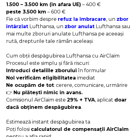
1.500 – 3.500 km (în afara UE)
– 400 €
peste 3.500 km
– 600 €
Fie că vorbim despre
refuz la îmbracare
, un
zbor
întârziat
Lufthansa
, un
zbor anulat
Lufthansa
sau
mai multe
zboruri anulate Lufthansa
pe aceeași
rută, drepturile tale rămân aceleași.
Cum obții despăgubirea Lufthansa cu AirClaim
Procesul este simplu și fără riscuri:
Introduci detaliile zborului
în formular
Noi verificăm eligibilitatea
imediat
Ne ocupăm de tot
: cerere, comunicare, urmărire
👉
Nu plătești nimic în avans.
Comisionul AirClaim este
29% + TVA
, aplicat
doar
dacă obținem despăgubirea
.
Estimează instant despăgubirea ta
Poți folosi
calculatorul de compensații AirClaim
pentru a afla rapid: