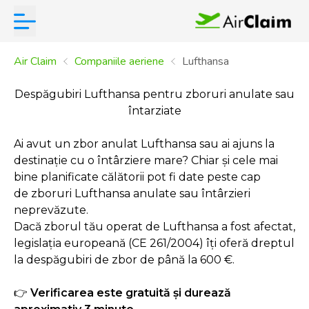
Air Claim
Companiile aeriene
Lufthansa
Despăgubiri Lufthansa pentru zboruri anulate sau
întarziate
Ai avut un
zbor anulat Lufthansa
sau ai ajuns la
destinație cu o întârziere mare? Chiar și cele mai
bine planificate călătorii pot fi date peste cap
de
zboruri Lufthansa anulate
sau întârzieri
neprevăzute.
Dacă zborul tău operat de
Lufthansa
a fost afectat,
legislația europeană (CE 261/2004) îți oferă dreptul
la
despăgubiri de zbor
de până la 600 €
.
Verificarea este gratuită și durează
👉