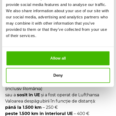
reprogramare gratuită
pe un alt zbor
provide social media features and to analyse our traffic.
Chiar dacă ți s-a oferit un zbor alternativ, poți primi
We also share information about your use of our site with
compensație dacă ai ajuns la destinație cu o
our social media, advertising and analytics partners who
întârziere semnificativă.
may combine it with other information that you’ve
Ai dreptul la despăgubire dacă:
provided to them or that they’ve collected from your use
ai fost informat târziu despre anulare
of their services.
zborul alternativ a ajuns mult mai târziu
nu au existat circumstanțe extraordinare reale
(vreme extremă, ATC etc.)
Allow all
Ce zboruri Lufthansa sunt eligibile pentru
compensații?
Deny
Poți solicita despăgubiri dacă:
zborul a
plecat dintr-un aeroport din UE
(inclusiv România)
sau a
sosit în UE
și a fost operat de Lufthansa
Valoarea despăgubirii în funcție de distanță:
până la 1.500 km
– 250 €
peste 1.500 km în interiorul UE
– 400 €