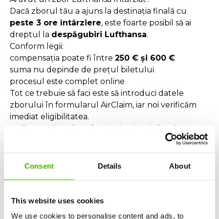
Dacă zborul tău a ajuns la destinația finală cu
peste 3 ore întârziere
, este foarte posibil să ai
dreptul la
despăgubiri Lufthansa
.
Conform legii:
compensația poate fi între
250 € și 600 €
suma nu depinde de prețul biletului
procesul este complet online
Tot ce trebuie să faci este să introduci datele
zborului în formularul AirClaim, iar noi verificăm
imediat eligibilitatea.
👉
Durează mai puțin decât check-in-ul.
Zbor Lufthansa anulat? Iată ce drepturi ai
Dacă a avut loc o
anulare de zbor Lufthansa
cu
Consent
Details
About
mai puțin de 14 zile înainte de plecare, ai dreptul
la:
despăgubiri Lufthansa de până la 600 €
This website uses cookies
rambursarea biletului
sau
We use cookies to personalise content and ads, to